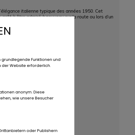
 l’élégance italienne typique des années 1950. Cet
, prêt à être admiré à nouveau sur la route ou lors d’un
EN
n grundlegende Funktionen und
n der Website erforderlich.
rmationen anonym. Diese
stehen, wie unsere Besucher
ittanbietern oder Publishern