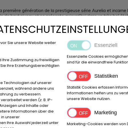
a première génération de la prestigieuse série Aurelia et incarne
e de haut niveau et se présente aujourd’hui dans un très bel état
ATENSCHUTZEINSTELLUNG
rt d’inspection contenant les éléments suivants.
vor Sie unsere Website weiter
Essenziell
Essenzielle Cookies ermögliche
d Ihre Zustimmung zu freiwilligen
sind für die einwandfreie Funktio
ie Ihre Erziehungsberechtigten
Statistiken
e Technologien auf unserer
Statistik Cookies erfassen Info
ssenziell, während andere uns
Informationen helfen uns zu ver
ez notre vidéo sur les km/miles pour les oldtimers)
fahrung zu verbessern.
unsere Website nutzen.
rarbeitet werden (z. B. IP-
e Anzeigen und Inhalte oder
itere Informationen über die
Marketing
 in unserer
nnen Ihre Auswahl jederzeit unter
Marketing-Cookies werden von Dr