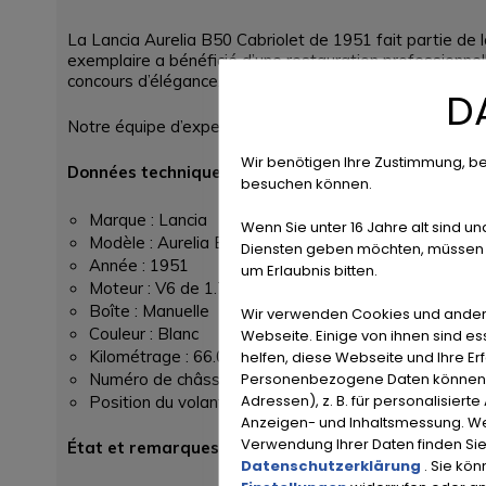
La Lancia Aurelia B50 Cabriolet de 1951 fait partie de l
exemplaire a bénéficié d’une restauration professionnell
concours d’élégance.
D
Notre équipe d’experts d’Oldtimerfarm a établi un rappo
Wir benötigen Ihre Zustimmung, be
Données techniques
besuchen können.
Marque : Lancia
Wenn Sie unter 16 Jahre alt sind un
Modèle : Aurelia B50 Cabriolet
Diensten geben möchten, müssen S
Année : 1951
um Erlaubnis bitten.
Moteur : V6 de 1.755 cm³
Boîte : Manuelle
Wir verwenden Cookies und ander
Couleur : Blanc
Webseite. Einige von ihnen sind e
Kilométrage : 66.000 km (kilométrage relevé – regard
helfen, diese Webseite und Ihre Er
Personenbezogene Daten können ve
Numéro de châssis : B501133
Adressen), z. B. für personalisiert
Position du volant : Gauche
Anzeigen- und Inhaltsmessung. We
Verwendung Ihrer Daten finden Sie
État et remarques
Datenschutzerklärung
. Sie kö