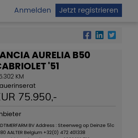
Anmelden
Jetzt registrieren
ANCIA AURELIA B50
ABRIOLET '51
5.302 KM
auerinserat
EUR
75.950
,-
nbieter
DTIMERFARM BV Address : Steenweg op Deinze 51c
80 AALTER Belgium +32(0) 472 401338