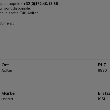
be
ou appelez
+32(0)472.40.13.38
.
ur pont disponible.
e la sortie E40 Aalter.
dtimers :
Ort
PLZ
Aalter
9880
Marke
Erstz
Lancia
1951