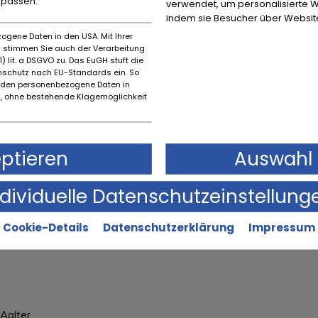
npassen.
verwendet, um personalisierte W
lle.
indem sie Besucher über Websit
tion excellente.
ogene Daten in den USA. Mit Ihrer
es stimmen Sie auch der Verarbeitung
) lit. a DSGVO zu. Das EuGH stuft die
schutz nach EU-Standards ein. So
n excellent état.
rden personenbezogene Daten in
tes aux carburateurs.
 ohne bestehende Klagemöglichkeit
nouveler.
eptieren
Auswahl 
ndividuelle Datenschutzeinstellung
u boîtier de direction.
Cookie-Details
Datenschutzerklärung
Impressum
Aalter.