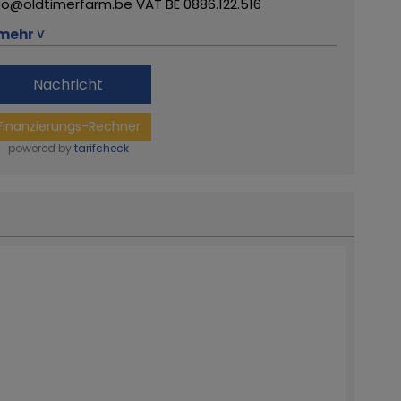
fo@oldtimerfarm.be VAT BE 0886.122.516
ehr von diesem Händler
mehr ˅
Nachricht
Finanzierungs-Rechner
powered by
tarifcheck