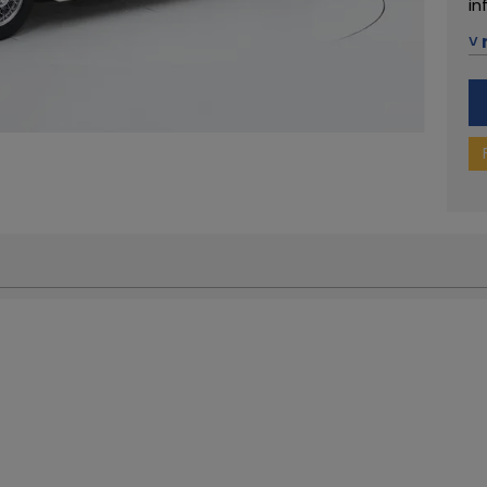
in
M
˅ 