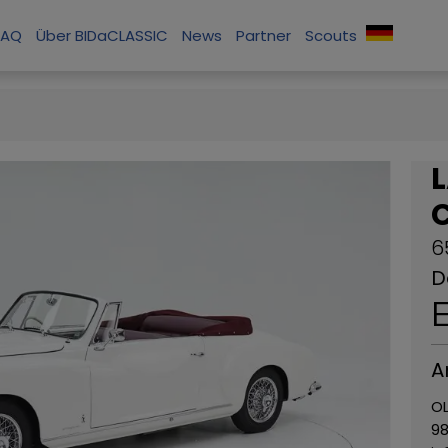
FAQ
Über BIDaCLASSIC
News
Partner
Scouts
L
C
6
D
A
OL
98