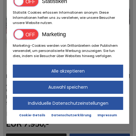
Statistiken
Statistik Cookies erfassen Informationen anonym. Diese
Informationen helfen uns zu verstehen, wie unsere Besucher
unsere Website nutzen.
Marketing
Marketing-Cookies werden von Drittanbietern oder Publishern
verwendet, um personalisierte Werbung anzuzeigen. Sie tun
dies, indem sie Besucher über Websites hinweg verfolgen.
Alle akzeptieren
Mercedes Benz 230E '88
156.756 KM
Anbieter:
Fahrzeugtyp:
Auswahl speichern
Oldtimerfarm BV
Oldtimer
PLZ/Ort:
Erstzulassung:
9880 Aalter
1988
Individuelle Datenschutzeinstellungen
Dauerinserat
Cookie-Details
Datenschutzerklärung
Impressum
EUR
7.950
,-