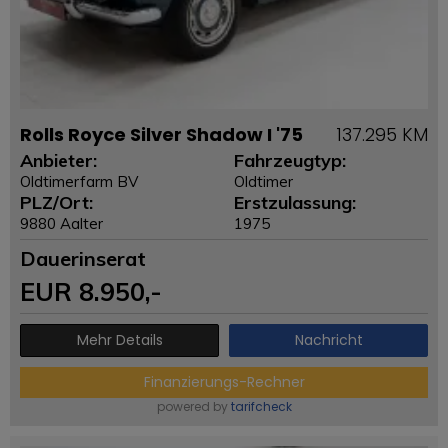
Rolls Royce Silver Shadow I '75
137.295 KM
Anbieter:
Fahrzeugtyp:
Oldtimerfarm BV
Oldtimer
PLZ/Ort:
Erstzulassung:
9880 Aalter
1975
Dauerinserat
EUR
8.950
,-
Mehr Details
Nachricht
Finanzierungs-Rechner
powered by
tarifcheck