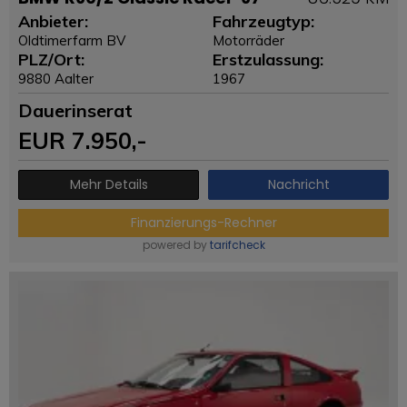
Anbieter:
Fahrzeugtyp:
Oldtimerfarm BV
Motorräder
PLZ/Ort:
Erstzulassung:
9880 Aalter
1967
Dauerinserat
EUR
7.950
,-
Mehr Details
Nachricht
Finanzierungs-Rechner
powered by
tarifcheck