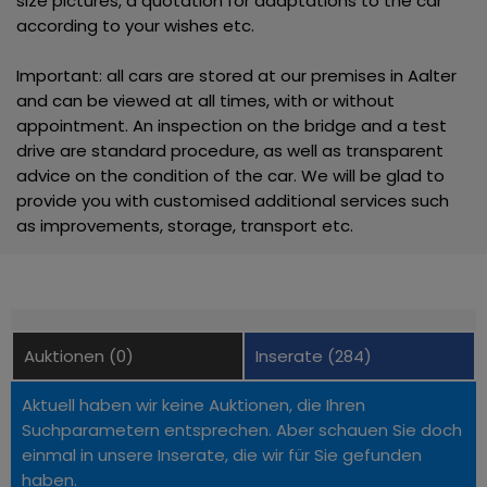
size pictures, a quotation for adaptations to the car
according to your wishes etc.
Important: all cars are stored at our premises in Aalter
and can be viewed at all times, with or without
appointment. An inspection on the bridge and a test
drive are standard procedure, as well as transparent
advice on the condition of the car. We will be glad to
provide you with customised additional services such
as improvements, storage, transport etc.
Auktionen (0)
Inserate (284)
Aktuell haben wir keine Auktionen, die Ihren
Suchparametern entsprechen. Aber schauen Sie doch
einmal in unsere Inserate, die wir für Sie gefunden
haben.