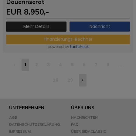
Dauerinserat
EUR
8.950
,-
Mehr Details
Nachricht
Finanzierungs-Rechner
powered by
tarifcheck
‹
1
2
3
4
5
6
7
8
...
28
29
›
UNTERNEHMEN
ÜBER UNS
AGB
NACHRICHTEN
DATENSCHUTZERKLÄRUNG
FAQ
IMPRESSUM
ÜBER BIDACLASSIC