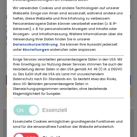
Wir verwenden Cookies und andere Technologien auf unserer
Webseite. Einige von ihnen sind essenziell, während andere uns
Fiat 500 F '71
7.959 KM
helfen, diese Webseite und Ihre Erfahrung zu verbessern.
Personenbezogene Daten können verarbeitet werden (z. B. IP-
Anbieter:
Fahrzeugtyp:
Adressen), z. B. für personalisierte Anzeigen und Inhalte oder
Oldtimerfarm BV
Oldtimer
Anzeigen- und Inhaltsmessung. Weitere Informationen über die
PLZ/Ort:
Erstzulassung:
Verwendung Ihrer Daten finden Sie in unserer
9880 Aalter
1971
Datenschutzerklärung
. Sie können Ihre Auswahl jederzeit
unter
Einstellungen
widerrufen oder anpassen.
Dauerinserat
Einige Services verarbeiten personenbezogene Daten in den USA. Mit
EUR
7.950
,-
Ihrer Einwilligung zur Nutzung dieser Services stimmen Sie auch der
Verarbeitung deiner Daten in den USA gemäß Art. 49 (1) lit. a DSGVO
zu. Das EuGH stuft die USA als Land mit unzureichendem
Mehr Details
Nachricht
Datenschutz nach EU-Standards ein. So besteht etwa das Risiko,
dass US-Behörden personenbezogene Daten in
Überwachungsprogrammen verarbeiten, ohne bestehende
Finanzierungs-Rechner
Klagemöglichkeit für Europäer.
powered by
tarifcheck
Essenziell
Essenzielle Cookies ermöglichen grundlegende Funktionen und
sind für die einwandfreie Funktion der Website erforderlich.