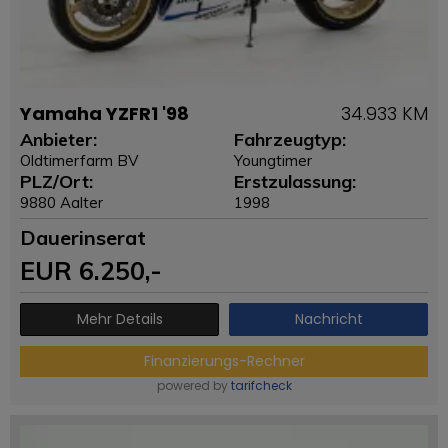
Yamaha YZFR1 '98
34.933 KM
Anbieter:
Fahrzeugtyp:
Oldtimerfarm BV
Youngtimer
PLZ/Ort:
Erstzulassung:
9880 Aalter
1998
Dauerinserat
EUR
6.250
,-
Mehr Details
Nachricht
Finanzierungs-Rechner
powered by
tarifcheck