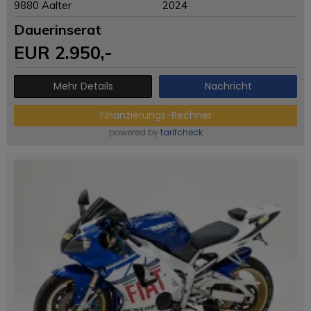
9880 Aalter
2024
Dauerinserat
EUR
2.950
,-
Mehr Details
Nachricht
Finanzierungs-Rechner
powered by
tarifcheck