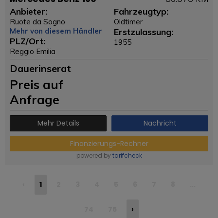
Anbieter:
Fahrzeugtyp:
Ruote da Sogno
Oldtimer
Mehr von diesem Händler
Erstzulassung:
PLZ/Ort:
1955
Reggio Emilia
Dauerinserat
Preis auf
Anfrage
Mehr Details
Nachricht
Finanzierungs-Rechner
powered by
tarifcheck
‹
1
2
3
4
5
6
7
8
...
74
75
›