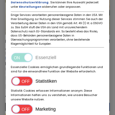
Datenschutzerklärung
. Sie können Ihre Auswahl jederzeit
unter
Einstellungen
widerrufen oder anpassen.
Einige Services verarbeiten personenbezogene Daten in den USA. Mit
Ihrer Einwilligung zur Nutzung dieser Services stimmen Sie auch der
Verarbeitung deiner Daten in den USA gemäß Art. 49 (1) lit. a DSGVO
zu. Das EuGH stuft die USA als Land mit unzureichendem
Datenschutz nach EU-Standards ein. So besteht etwa das Risiko,
dass US-Behörden personenbezogene Daten in
Überwachungsprogrammen verarbeiten, ohne bestehende
Rover 100 CABRIOLET
42.767 KM
Klagemöglichkeit für Europäer.
Anbieter:
Fahrzeugtyp:
Ruote da Sogno
Oldtimer
Essenziell
Mehr von diesem Händler
Erstzulassung:
PLZ/Ort:
1994
Essenzielle Cookies ermöglichen grundlegende Funktionen und
Reggio Emilia
sind für die einwandfreie Funktion der Website erforderlich.
Dauerinserat
Statistiken
Preis auf
Statistik Cookies erfassen Informationen anonym. Diese
Anfrage
Informationen helfen uns zu verstehen, wie unsere Besucher
unsere Website nutzen.
Mehr Details
Nachricht
Marketing