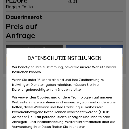
PLZ/Ort:
2001
Reggio Emilia
Dauerinserat
Preis auf
Anfrage
Mehr Details
Nachricht
DATENSCHUTZEINSTELLUNGEN
Finanzierungs-Rechner
Wir benötigen Ihre Zustimmung, bevor Sie unsere Website weiter
powered by
tarifcheck
besuchen können.
Wenn Sie unter 16 Jahre alt sind und Ihre Zustimmung zu
freiwilligen Diensten geben möchten, müssen Sie Ihre
Erziehungsberechtigten um Erlaubnis bitten.
Wir verwenden Cookies und andere Technologien auf unserer
Webseite. Einige von ihnen sind essenziell, während andere uns
helfen, diese Webseite und Ihre Erfahrung zu verbessern.
Personenbezogene Daten können verarbeitet werden (z. B. IP-
Adressen), z. B. für personalisierte Anzeigen und Inhalte oder
Anzeigen- und Inhaltsmessung. Weitere Informationen über die
Verwendung Ihrer Daten finden Sie in unserer