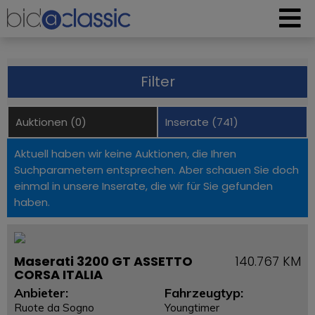
Filter
Auktionen (0)
Inserate (741)
Aktuell haben wir keine Auktionen, die Ihren
Suchparametern entsprechen. Aber schauen Sie doch
einmal in unsere Inserate, die wir für Sie gefunden
haben.
Maserati 3200 GT ASSETTO
140.767 KM
CORSA ITALIA
Anbieter:
Fahrzeugtyp:
Ruote da Sogno
Youngtimer