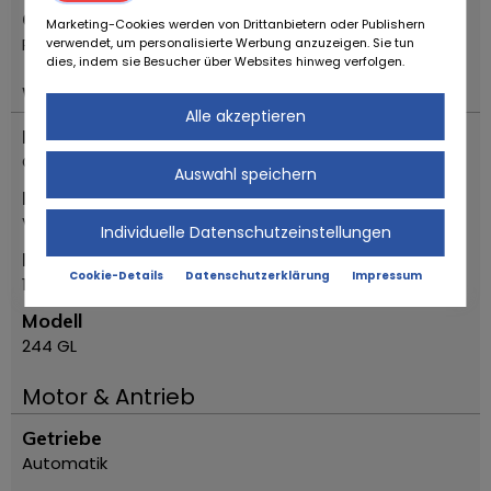
Ort
Marketing-Cookies werden von Drittanbietern oder Publishern
Reggio Emilia
verwendet, um personalisierte Werbung anzuzeigen. Sie tun
dies, indem sie Besucher über Websites hinweg verfolgen.
Wichtiges
Alle akzeptieren
Fahrzeugtyp
Oldtimer
Auswahl speichern
Marke
Volvo
Individuelle Datenschutzeinstellungen
Erstzulassung Jahr
Cookie-Details
Datenschutzerklärung
Impressum
1982
Modell
244 GL
Motor & Antrieb
Getriebe
Automatik