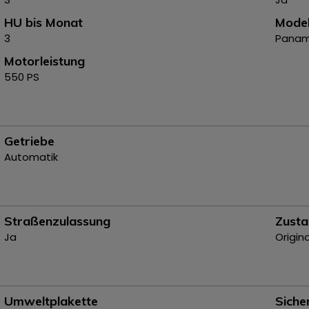
HU bis Monat
Model
3
Paname
Motorleistung
550 PS
Getriebe
Automatik
Straßenzulassung
Zusta
Ja
Origin
Umweltplakette
Siche