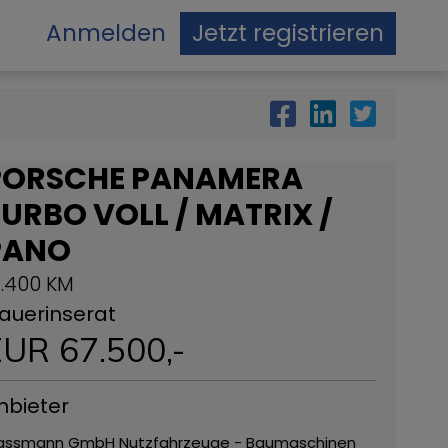
Anmelden
Jetzt registrieren
PORSCHE PANAMERA
URBO VOLL / MATRIX /
PANO
1.400 KM
auerinserat
EUR
67.500
,-
nbieter
assmann GmbH Nutzfahrzeuge - Baumaschinen