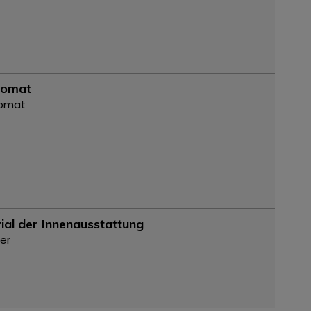
omat
omat
ial der Innenausstattung
der