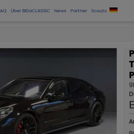
FAQ
Über BIDaCLASSIC
News
Partner
Scouts
T
9
D
A
G