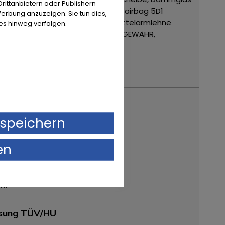
ittanbietern oder Publishern
enairbag vorn und hinten mit Kopfairbag
5D1
erbung anzuzeigen. Sie tun dies,
nenblenden, Spiegel (RdW)
6E1 Mittelarmlehne
es hinweg verfolgen.
auftrag!
ZUBEHÖRANGABEN OHNE GEWÄHR,
speichern
en
hr
ssung TÜV/HU