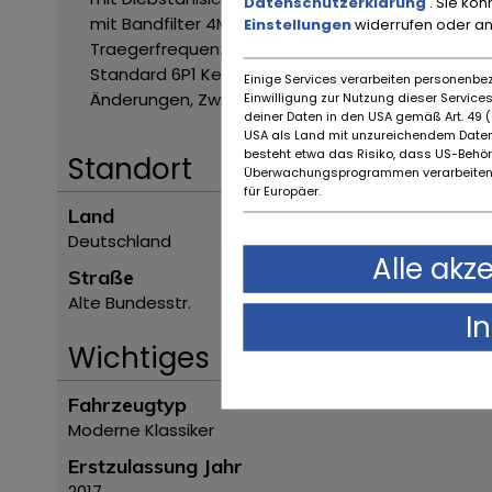
Datenschutzerklärung
. Sie kö
mit Bandfilter
4M1 Getränkehalter geschlossen
4
Einstellungen
widerrufen oder a
Traegerfrequenz 433,92 MHZ
5RQ Aussenspiegel 
Standard
6P1 Kennzeichentraeger hinten (ECE)
6
Einige Services verarbeiten personenbez
Änderungen, Zwischenverkauf und Irrtümer vorbe
Einwilligung zur Nutzung dieser Servic
deiner Daten in den USA gemäß Art. 49 (1
USA als Land mit unzureichendem Daten
besteht etwa das Risiko, dass US-Behö
Standort
Überwachungsprogrammen verarbeiten,
für Europäer.
Land
Deutschland
Alle akz
Straße
Alte Bundesstr.
I
Wichtiges
Fahrzeugtyp
Moderne Klassiker
Erstzulassung Jahr
2017