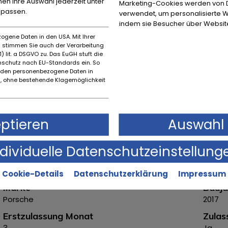
nnen Ihre Auswahl jederzeit unter
Marketing-Cookies werden von Dr
UF Airbag Fahrer/Beifahrer (Beifahrer deaktivierbar)
4X4 Seit
npassen.
verwendet, um personalisierte W
rechts, konvex
5SL Aussenspiegel links, asphaerisch
5XC Son
indem sie Besucher über Websit
W1 Kennzeichentraeger vorne gross (ECE)
Verkauf im Kunden
ogene Daten in den USA. Mit Ihrer
halten!
----.
es stimmen Sie auch der Verarbeitung
) lit. a DSGVO zu. Das EuGH stuft die
schutz nach EU-Standards ein. So
rden personenbezogene Daten in
 ohne bestehende Klagemöglichkeit
Ort
PLZ
Bovenden
37120
eptieren
Auswahl 
Hausnummer
48
ndividuelle Datenschutzeinstellung
Cookie-Details
Datenschutzerklärung
Impressum
Marke
Bauja
Porsche
2017
Erstzulassung Monat
Zula
3
Ja