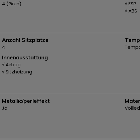
4 (Grün)
√ ESP
√ ABS
Anzahl Sitzplätze
Temp
4
Temp
Innenausstattung
√ Airbag
√ Sitzheizung
Metallic/perleffekt
Mater
Ja
Vollle