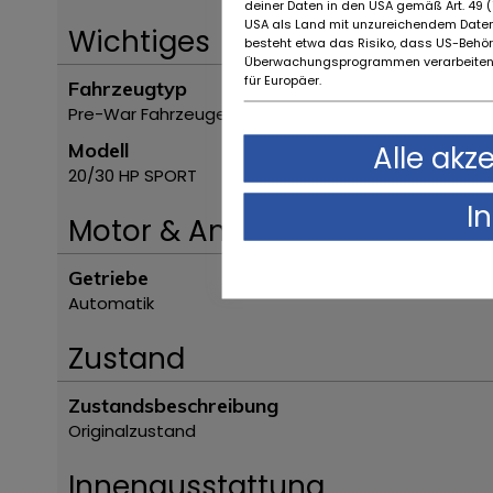
deiner Daten in den USA gemäß Art. 49 (1
USA als Land mit unzureichendem Daten
Wichtiges
besteht etwa das Risiko, dass US-Behö
Überwachungsprogrammen verarbeiten,
für Europäer.
Fahrzeugtyp
Pre-War Fahrzeuge
Alle akz
Modell
20/30 HP SPORT
I
Motor & Antrieb
Getriebe
Automatik
Zustand
Zustandsbeschreibung
Originalzustand
Innenausstattung