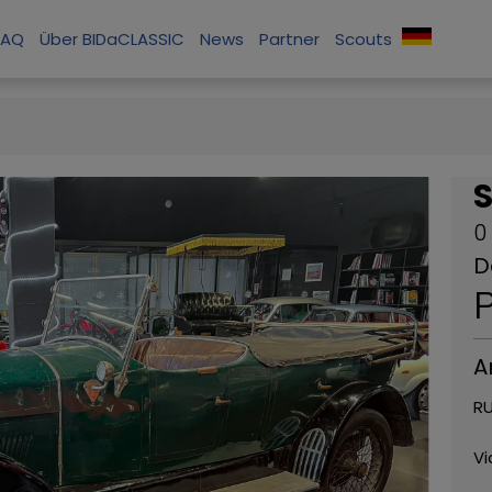
FAQ
Über BIDaCLASSIC
News
Partner
Scouts
S
0
D
P
A
RU
Vi