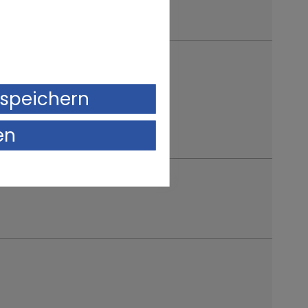
ulassung Jahr
speichern
en