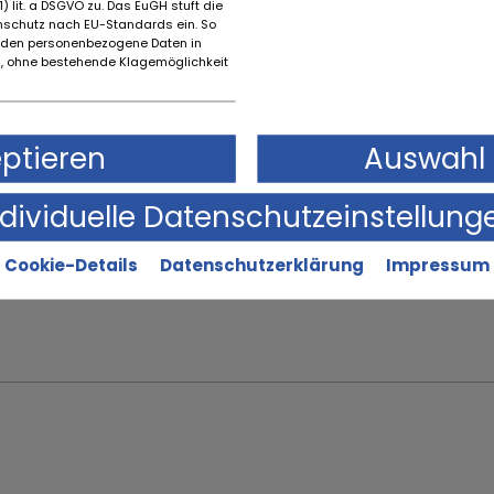
) lit. a DSGVO zu. Das EuGH stuft die
schutz nach EU-Standards ein. So
rden personenbezogene Daten in
 ohne bestehende Klagemöglichkeit
Marke
Erstz
Scat
1921
eptieren
Auswahl 
ndividuelle Datenschutzeinstellung
Cookie-Details
Datenschutzerklärung
Impressum