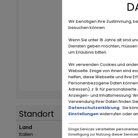
D
Wir benötigen Ihre Zustimmung, be
besuchen können.
Wenn Sie unter 16 Jahre alt sind un
Diensten geben möchten, müssen S
um Erlaubnis bitten.
Wir verwenden Cookies und ander
Webseite. Einige von ihnen sind e
helfen, diese Webseite und Ihre Er
Personenbezogene Daten können ve
Adressen), z. B. für personalisiert
Anzeigen- und Inhaltsmessung. We
Verwendung Ihrer Daten finden Sie
Datenschutzerklärung
. Sie kö
Standort
Einstellungen
widerrufen oder a
Land
Einige Services verarbeiten personenbez
Italien
Einwilligung zur Nutzung dieser Servic