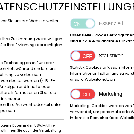
ATENSCHUTZEINSTELLUNG
vor Sie unsere Website weiter
Essenziell
Essenzielle Cookies ermögliche
d Ihre Zustimmung zu freiwilligen
sind für die einwandfreie Funktio
ie Ihre Erziehungsberechtigten
Statistiken
e Technologien auf unserer
Statistik Cookies erfassen Info
ssenziell, während andere uns
Informationen helfen uns zu ver
fahrung zu verbessern.
unsere Website nutzen.
rarbeitet werden (z. B. IP-
e Anzeigen und Inhalte oder
itere Informationen über die
Marketing
 in unserer
nnen Ihre Auswahl jederzeit unter
Marketing-Cookies werden von Dr
npassen.
verwendet, um personalisierte W
indem sie Besucher über Websit
Ort
ogene Daten in den USA. Mit Ihrer
Reggio Emilia
es stimmen Sie auch der Verarbeitung