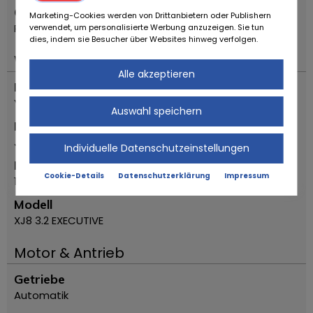
Ort
Marketing-Cookies werden von Drittanbietern oder Publishern
Reggio Emilia
verwendet, um personalisierte Werbung anzuzeigen. Sie tun
dies, indem sie Besucher über Websites hinweg verfolgen.
Wichtiges
Alle akzeptieren
Fahrzeugtyp
Youngtimer
Auswahl speichern
Marke
Jaguar
Individuelle Datenschutzeinstellungen
Erstzulassung Jahr
Cookie-Details
Datenschutzerklärung
Impressum
1997
Modell
XJ8 3.2 EXECUTIVE
Motor & Antrieb
Getriebe
Automatik