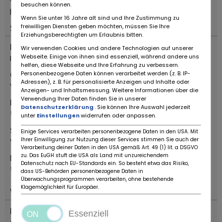
besuchen können.
più vecchie.
Wenn Sie unter 16 Jahre alt sind und Ihre Zustimmung zu
Standort
freiwilligen Diensten geben möchten, müssen Sie Ihre
Erziehungsberechtigten um Erlaubnis bitten.
Land
Wir verwenden Cookies und andere Technologien auf unserer
Webseite. Einige von ihnen sind essenziell, während andere uns
Italien
helfen, diese Webseite und Ihre Erfahrung zu verbessern.
Ort
Personenbezogene Daten können verarbeitet werden (z. B. IP-
Adressen), z. B. für personalisierte Anzeigen und Inhalte oder
Vinci
Anzeigen- und Inhaltsmessung. Weitere Informationen über die
Verwendung Ihrer Daten finden Sie in unserer
PLZ
Datenschutzerklärung
. Sie können Ihre Auswahl jederzeit
50059
unter
Einstellungen
widerrufen oder anpassen.
Straße
Einige Services verarbeiten personenbezogene Daten in den USA. Mit
Ihrer Einwilligung zur Nutzung dieser Services stimmen Sie auch der
Via Limitese
Verarbeitung deiner Daten in den USA gemäß Art. 49 (1) lit. a DSGVO
zu. Das EuGH stuft die USA als Land mit unzureichendem
Hausnummer
Datenschutz nach EU-Standards ein. So besteht etwa das Risiko,
56C
dass US-Behörden personenbezogene Daten in
Überwachungsprogrammen verarbeiten, ohne bestehende
Klagemöglichkeit für Europäer.
Wichtiges
Fahrzeugtyp
Essenziell