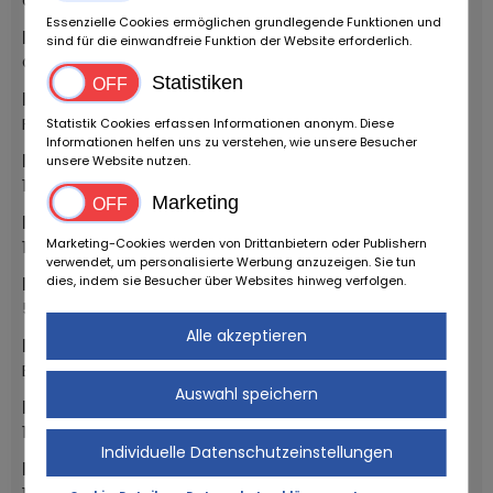
Oldtimer
Essenzielle Cookies ermöglichen grundlegende Funktionen und
Kategorie
sind für die einwandfreie Funktion der Website erforderlich.
Cabriolet
Statistiken
Marke
FIAT
Statistik Cookies erfassen Informationen anonym. Diese
Informationen helfen uns zu verstehen, wie unsere Besucher
Baujahr
unsere Website nutzen.
1996
Marketing
Erstzulassung Jahr
Marketing-Cookies werden von Drittanbietern oder Publishern
1996
verwendet, um personalisierte Werbung anzuzeigen. Sie tun
Erstzulassung Monat
dies, indem sie Besucher über Websites hinweg verfolgen.
5
Alle akzeptieren
Modell
Barchetta
Auswahl speichern
Modellbezeichnung
1.8
Individuelle Datenschutzeinstellungen
Hubraum