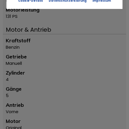
1747
Cookie-Details
Datenschutzerklärung
Impressum
Motorleistung
131 PS
Motor & Antrieb
Kraftstoff
Benzin
Getriebe
Manuell
Zylinder
4
Gänge
5
Antrieb
Vorne
Motor
Original