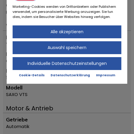
Ort
Marketing-Cookies werden von Drittanbietern oder Publishern
Reggio Emilia
verwendet, um personalisierte Werbung anzuzeigen. Sie tun
dies, indem sie Besucher über Websites hinweg verfolgen.
Wichtiges
Alle akzeptieren
Fahrzeugtyp
Youngtimer
Auswahl speichern
Marke
Citroen
Individuelle Datenschutzeinstellungen
Erstzulassung Jahr
Cookie-Details
Datenschutzerklärung
Impressum
1996
Modell
SAXO VTS
Motor & Antrieb
Getriebe
Automatik