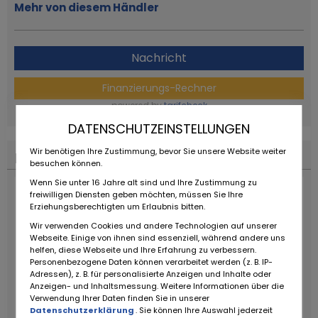
Mehr von diesem Händler
Nachricht
Finanzierungs-Rechner
powered by
tarifcheck
DATENSCHUTZEINSTELLUNGEN
Wir benötigen Ihre Zustimmung, bevor Sie unsere Website weiter
Finanzierungs-Rechner
besuchen können.
Wenn Sie unter 16 Jahre alt sind und Ihre Zustimmung zu
freiwilligen Diensten geben möchten, müssen Sie Ihre
Erziehungsberechtigten um Erlaubnis bitten.
Wir verwenden Cookies und andere Technologien auf unserer
Webseite. Einige von ihnen sind essenziell, während andere uns
helfen, diese Webseite und Ihre Erfahrung zu verbessern.
Personenbezogene Daten können verarbeitet werden (z. B. IP-
Adressen), z. B. für personalisierte Anzeigen und Inhalte oder
Anzeigen- und Inhaltsmessung. Weitere Informationen über die
Verwendung Ihrer Daten finden Sie in unserer
Datenschutzerklärung
. Sie können Ihre Auswahl jederzeit