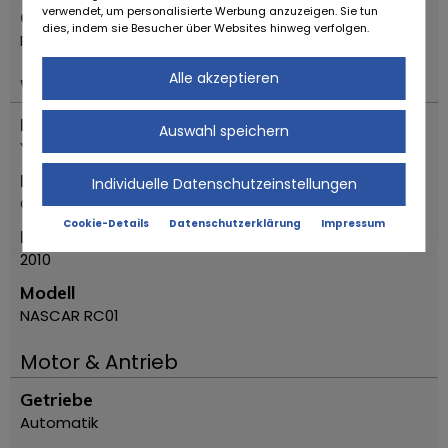
verwendet, um personalisierte Werbung anzuzeigen. Sie tun
Ort
dies, indem sie Besucher über Websites hinweg verfolgen.
Reggio Emilia
Alle akzeptieren
Wichtiges
Fahrzeugtyp
Auswahl speichern
Youngtimer
Marke
Individuelle Datenschutzeinstellungen
Chevrolet
Cookie-Details
Datenschutzerklärung
Impressum
Erstzulassung Jahr
2010
Modell
NASCAR RC01
Motor & Antrieb
Getriebe
Automatik