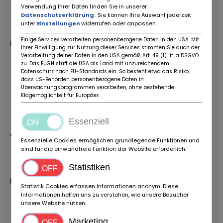
Verwendung Ihrer Daten finden Sie in unserer
4400 mm / 1830 mm / 1317 mm / 2505 mm
Datenschutzerklärung
. Sie können Ihre Auswahl jederzeit
Poids à vide :
1585 kg
unter
Einstellungen
widerrufen oder anpassen.
Einige Services verarbeiten personenbezogene Daten in den USA. Mit
Performances
Ihrer Einwilligung zur Nutzung dieser Services stimmen Sie auch der
Moteur :
4.9L V8 (S62)
Verarbeitung deiner Daten in den USA gemäß Art. 49 (1) lit. a DSGVO
zu. Das EuGH stuft die USA als Land mit unzureichendem
Puissance :
400 ch (294 kW) à 6600 tr/min
Datenschutz nach EU-Standards ein. So besteht etwa das Risiko,
Couple :
500 Nm à 3800 tr/min
dass US-Behörden personenbezogene Daten in
Überwachungsprogrammen verarbeiten, ohne bestehende
Accélération (0-100 km/h) :
4,7 secondes
Klagemöglichkeit für Europäer.
Vitesse maximale :
250 km/h (limitée
électroniquement)
Essenziell
Confort & Équipements Intérieurs
Essenzielle Cookies ermöglichen grundlegende Funktionen und
S428
– Triangle de signalisation
sind für die einwandfreie Funktion der Website erforderlich.
S442
– Porte-gobelet
Statistiken
Multimédia
Statistik Cookies erfassen Informationen anonym. Diese
S642
– Téléphone entièrement intégré (norme US)
Informationen helfen uns zu verstehen, wie unsere Besucher
S672
– Changeur CD pour 6 disques
unsere Website nutzen.
Marketing