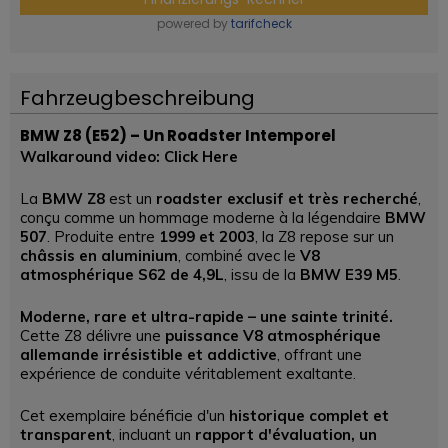
powered by
tarifcheck
Fahrzeugbeschreibung
BMW Z8 (E52) – Un Roadster Intemporel
Walkaround video: Click Here
La
BMW Z8
est un
roadster exclusif et très recherché
,
conçu comme un hommage moderne à la légendaire
BMW
507
. Produite entre
1999 et 2003
, la Z8 repose sur un
châssis en aluminium
, combiné avec le
V8
atmosphérique S62 de 4,9L
, issu de la
BMW E39 M5
.
Moderne, rare et ultra-rapide – une sainte trinité.
Cette Z8 délivre une
puissance V8 atmosphérique
allemande irrésistible et addictive
, offrant une
expérience de conduite véritablement exaltante.
Cet exemplaire bénéficie d'un
historique complet et
transparent
, incluant un
rapport d'évaluation, un