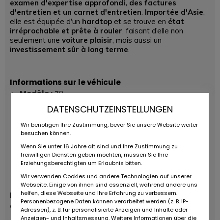
examen d'expertise approfondi, des factures
d'entretien et un carnet d'entretien
.
Importée d'Asie
,
elle est équipée d'un
hardtop
et se trouve en
état
irréprochable et prête à rouler
, faisant d’elle non
seulement une
voiture plaisir
, mais aussi un
investissement sûr à long terme
.
Informations sur le véhicule
Modèle :
Z8
Série :
E52 (Z Series)
DATENSCHUTZEINSTELLUNGEN
Type de carrosserie :
Roadster
Wir benötigen Ihre Zustimmung, bevor Sie unsere Website weiter
Moteur :
S62
– V8 atmosphérique 4,9L
besuchen können.
Transmission :
Boîte manuelle à 6 rapports
Wenn Sie unter 16 Jahre alt sind und Ihre Zustimmung zu
Transmission :
Propulsion arrière (RWD)
freiwilligen Diensten geben möchten, müssen Sie Ihre
Couleur extérieure :
Titan Silver
Erziehungsberechtigten um Erlaubnis bitten.
Intérieur :
Cuir Nappa intégral, rouge-noir
Wir verwenden Cookies und andere Technologien auf unserer
Webseite. Einige von ihnen sind essenziell, während andere uns
helfen, diese Webseite und Ihre Erfahrung zu verbessern.
Données techniques
Personenbezogene Daten können verarbeitet werden (z. B. IP-
Carrosserie & Dimensions
Adressen), z. B. für personalisierte Anzeigen und Inhalte oder
Longueur / Largeur / Hauteur / Empattement :
Anzeigen- und Inhaltsmessung. Weitere Informationen über die