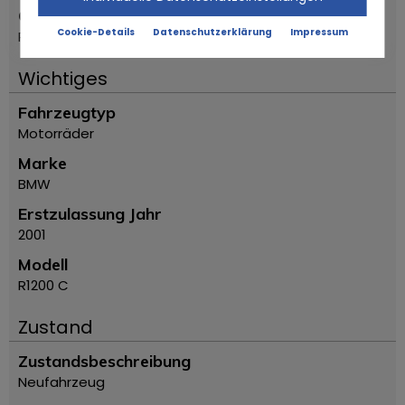
Ort
Cookie-Details
Datenschutzerklärung
Impressum
Reggio Emilia
Wichtiges
Fahrzeugtyp
Motorräder
Marke
BMW
Erstzulassung Jahr
2001
Modell
R1200 C
Zustand
Zustandsbeschreibung
Neufahrzeug