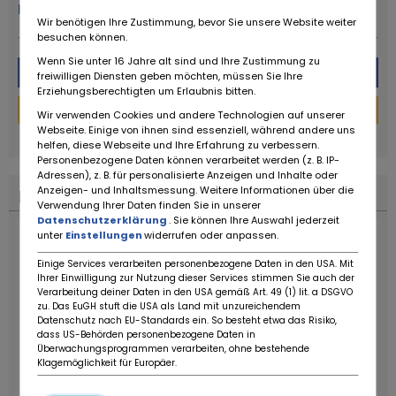
Mehr von diesem Händler
Wir benötigen Ihre Zustimmung, bevor Sie unsere Website weiter
besuchen können.
Wenn Sie unter 16 Jahre alt sind und Ihre Zustimmung zu
Nachricht
freiwilligen Diensten geben möchten, müssen Sie Ihre
Erziehungsberechtigten um Erlaubnis bitten.
Finanzierungs-Rechner
Wir verwenden Cookies und andere Technologien auf unserer
Webseite. Einige von ihnen sind essenziell, während andere uns
powered by
tarifcheck
helfen, diese Webseite und Ihre Erfahrung zu verbessern.
Personenbezogene Daten können verarbeitet werden (z. B. IP-
Adressen), z. B. für personalisierte Anzeigen und Inhalte oder
Anzeigen- und Inhaltsmessung. Weitere Informationen über die
Finanzierungs-Rechner
Verwendung Ihrer Daten finden Sie in unserer
Datenschutzerklärung
. Sie können Ihre Auswahl jederzeit
unter
Einstellungen
widerrufen oder anpassen.
Einige Services verarbeiten personenbezogene Daten in den USA. Mit
Ihrer Einwilligung zur Nutzung dieser Services stimmen Sie auch der
Verarbeitung deiner Daten in den USA gemäß Art. 49 (1) lit. a DSGVO
zu. Das EuGH stuft die USA als Land mit unzureichendem
Datenschutz nach EU-Standards ein. So besteht etwa das Risiko,
dass US-Behörden personenbezogene Daten in
Überwachungsprogrammen verarbeiten, ohne bestehende
Klagemöglichkeit für Europäer.