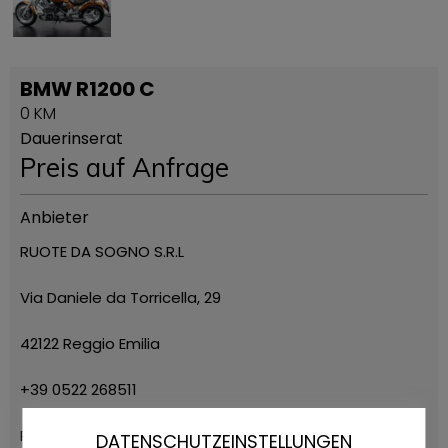
BMW R1200 C
0 KM
Dauerinserat
Preis auf Anfrage
Anbieter
RUOTE DA SOGNO S.R.L
Via Daniele da Torricella, 29
42122 Reggio Emilia
+39 0522 268511
Ruote da Sogno
DATENSCHUTZEINSTELLUNGEN