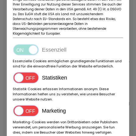
Ihrer Einwilligung zur Nutzung dieser Services stimmen Sie auch der
Nebelscheinwerfer
Heizung & Lüftung mit Gebläse
Verarbeitung deiner Daten in den USA gemäß Art. 49 (1) lit. a DSGVO
Umfangreicher Werkzeugkasten
Drehzahlmesser,
zu. Das EuGH stuft die USA als Land mit unzureichendem
Datenschutz nach EU-Standards ein. So besteht etwa das Risiko,
Tageskilometerzähler, Zeituhr
Öldruck- und
dass US-Behörden personenbezogene Daten in
Wassertemperaturanzeige
Regelbare
Überwachungsprogrammen verarbeiten, ohne bestehende
Armaturenbeleuchtung
Doppelhorn,
Klagemöglichkeit für Europäer.
Zigarrenanzünder
Frontscheibe aus Verbundglas
Schaumgummipolsterung, Liegesitze
Elektrische
Essenziell
Scheibenwaschanlage
Bremskraftverstärker,
Essenzielle Cookies ermöglichen grundlegende Funktionen und
Motorraumleuchte
Abschließbarer Tankdeckel
Lenk-
sind für die einwandfreie Funktion der Website erforderlich.
und Zündschloss
Sonderausstattung:
Becker-
Autoradio mit automatischem Sendersuchlauf
Statistiken
Lederpolsterung in Beige
Hochwertige
Statistik Cookies erfassen Informationen anonym. Diese
Einlegeteppiche
Weißwandreifen
Ein
Informationen helfen uns zu verstehen, wie unsere Besucher
außergewöhnliches Sammlerfahrzeug mit
unsere Website nutzen.
historischer Bedeutung, eleganter Linienführung und
technischer Raffinesse ideal für Kenner und
Marketing
Liebhaber klassischer BMW-
Marketing-Cookies werden von Drittanbietern oder Publishern
Ikonen.
ZUBEHÖRANGABEN OHNE GEWÄHR,
verwendet, um personalisierte Werbung anzuzeigen. Sie tun
Änderungen, Zwischenverkauf und Irrtümer
dies, indem sie Besucher über Websites hinweg verfolgen.