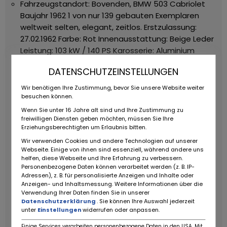
Fahrzeugstandort: Bovenden,
BMW 503 Cabriolet
Baujahr 1962
1 von nur 139 gebauten Exemplaren
weltweit selten, elegant, zeitlos.
Erstzulassung:
27.02.1962
Farbe: Rot
Innenausstattung: Beige Leder
Leistung: 103 kW / 140 PS
Karosserie: Aluminium
Dieses exklusive BMW 503 Cabriolet stammt aus
DATENSCHUTZEINSTELLUNGEN
einer deutschen Privatsammlung und präsentiert
sich in besonders gepflegtem Zustand. Es handelt
Wir benötigen Ihre Zustimmung, bevor Sie unsere Website weiter
sich um eines der seltenen und begehrten
besuchen können.
Cabriolets der Baureihe insgesamt wurden nur 139
Wenn Sie unter 16 Jahre alt sind und Ihre Zustimmung zu
freiwilligen Diensten geben möchten, müssen Sie Ihre
Stück produziert.
Dokumentation & Historie:
Zum
Erziehungsberechtigten um Erlaubnis bitten.
Fahrzeug gehören umfangreiche Unterlagen:
Wir verwenden Cookies und andere Technologien auf unserer
Deutsche Fahrzeugpapiere
Originaler 503-
Webseite. Einige von ihnen sind essenziell, während andere uns
Pflegedienstplan
Betriebsanleitung und
helfen, diese Webseite und Ihre Erfahrung zu verbessern.
Ersatzteillisten
Diverse historische Magazine und
Personenbezogene Daten können verarbeitet werden (z. B. IP-
Adressen), z. B. für personalisierte Anzeigen und Inhalte oder
alte Fotos des Vorbesitzers
Rechnungen über
Anzeigen- und Inhaltsmessung. Weitere Informationen über die
durchgeführte Arbeiten
Classic Data
Verwendung Ihrer Daten finden Sie in unserer
Wertgutachten aus dem Jahr 2011
Datenschutzerklärung
. Sie können Ihre Auswahl jederzeit
unter
Einstellungen
widerrufen oder anpassen.
Serienausstattung u.a.:
Elektrohydraulisches
Verdeck und Fensterbetätigung
Fest eingebaute
Einige Services verarbeiten personenbezogene Daten in den USA. Mit