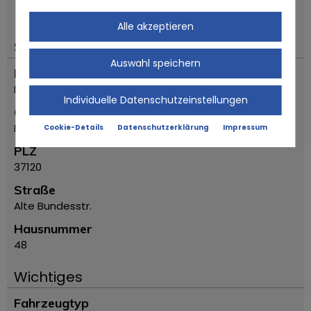
vorbehalten!
----.
Alle akzeptieren
Standort
Auswahl speichern
Land
Deutschland
Individuelle Datenschutzeinstellungen
Ort
Bovenden
Cookie-Details
Datenschutzerklärung
Impressum
PLZ
37120
Straße
Alte Bundesstr.
Hausnummer
48
Wichtiges
Fahrzeugtyp