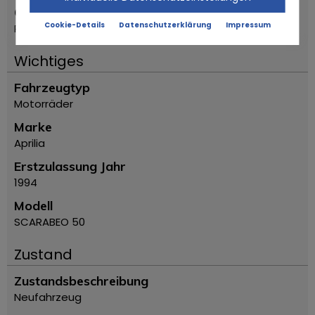
Ort
Cookie-Details
Datenschutzerklärung
Impressum
Reggio Emilia
Wichtiges
Fahrzeugtyp
Motorräder
Marke
Aprilia
Erstzulassung Jahr
1994
Modell
SCARABEO 50
Zustand
Zustandsbeschreibung
Neufahrzeug