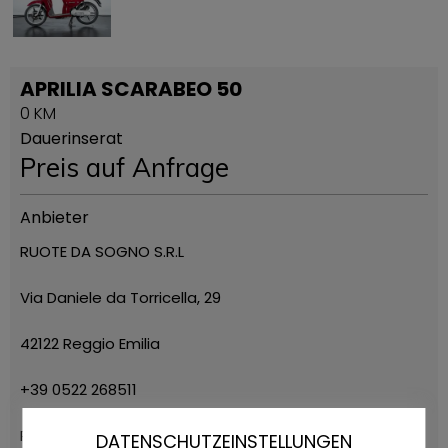
APRILIA SCARABEO 50
0 KM
Dauerinserat
Preis auf Anfrage
Anbieter
RUOTE DA SOGNO S.R.L
Via Daniele da Torricella, 29
42122 Reggio Emilia
+39 0522 268511
Ruote da Sogno
DATENSCHUTZEINSTELLUNGEN