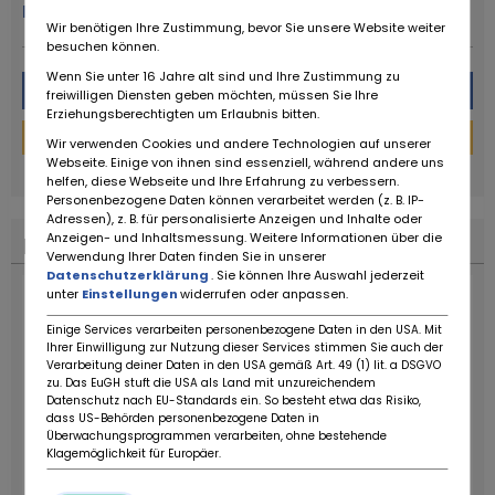
Mehr von diesem Händler
Wir benötigen Ihre Zustimmung, bevor Sie unsere Website weiter
besuchen können.
Wenn Sie unter 16 Jahre alt sind und Ihre Zustimmung zu
Nachricht
freiwilligen Diensten geben möchten, müssen Sie Ihre
Erziehungsberechtigten um Erlaubnis bitten.
Finanzierungs-Rechner
Wir verwenden Cookies und andere Technologien auf unserer
Webseite. Einige von ihnen sind essenziell, während andere uns
powered by
tarifcheck
helfen, diese Webseite und Ihre Erfahrung zu verbessern.
Personenbezogene Daten können verarbeitet werden (z. B. IP-
Adressen), z. B. für personalisierte Anzeigen und Inhalte oder
Anzeigen- und Inhaltsmessung. Weitere Informationen über die
Finanzierungs-Rechner
Verwendung Ihrer Daten finden Sie in unserer
Datenschutzerklärung
. Sie können Ihre Auswahl jederzeit
unter
Einstellungen
widerrufen oder anpassen.
Einige Services verarbeiten personenbezogene Daten in den USA. Mit
Ihrer Einwilligung zur Nutzung dieser Services stimmen Sie auch der
Verarbeitung deiner Daten in den USA gemäß Art. 49 (1) lit. a DSGVO
zu. Das EuGH stuft die USA als Land mit unzureichendem
Datenschutz nach EU-Standards ein. So besteht etwa das Risiko,
dass US-Behörden personenbezogene Daten in
Überwachungsprogrammen verarbeiten, ohne bestehende
Klagemöglichkeit für Europäer.