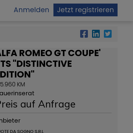
Anmelden
Jetzt registrieren
ALFA ROMEO GT COUPE'
TS "DISTINCTIVE
DITION"
25.960 KM
auerinserat
reis auf Anfrage
nbieter
OTE DA SOGNO S.R.L