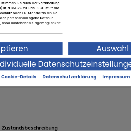
es stimmen Sie auch der Verarbeitung
) lit. a DSGVO zu. Das EuGH stuft die
Ort
schutz nach EU-Standards ein. So
Reggio Emilia
rden personenbezogene Daten in
 ohne bestehende Klagemöglichkeit
Marke
Erstz
eptieren
Auswahl 
Alfa Romeo
2005
ndividuelle Datenschutzeinstellung
Cookie-Details
Datenschutzerklärung
Impressum
Zustandsbeschreibung