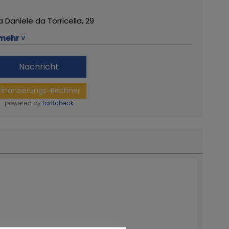
a Daniele da Torricella, 29
mehr ˅
122 Reggio Emilia
Nachricht
9 0522 268511
Finanzierungs-Rechner
ote da Sogno
ehr von diesem Händler
powered by
tarifcheck