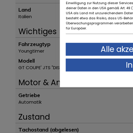
Einwilligung zur Nutzung dieser Servic
deiner Daten in den USA gemäß Art. 49 (1
Land
USA als Land mit unzureichendem Daten
Italien
besteht etwa das Risiko, dass US-Behö
Überwachungsprogrammen verarbeiten,
für Europäer.
Wichtiges
Fahrzeugtyp
Alle akz
Youngtimer
Modell
I
GT COUPE' JTS "DISTINCTIVE EDITION"
Motor & Antrieb
Getriebe
Automatik
Zustand
Tachostand (abgelesen)