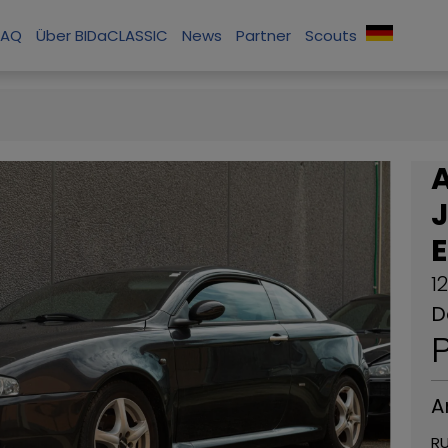
FAQ
Über BIDaCLASSIC
News
Partner
Scouts
J
E
1
D
P
A
RU