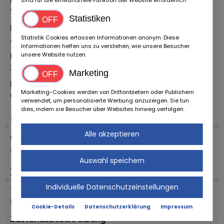
Youngtimer
Statistiken
Marke
Statistik Cookies erfassen Informationen anonym. Diese
Alfa Romeo
Informationen helfen uns zu verstehen, wie unsere Besucher
Erstzulassung Jahr
unsere Website nutzen.
2005
Marketing
Modell
Marketing-Cookies werden von Drittanbietern oder Publishern
GT COUPE' JTS "DISTINCTIVE EDITION"
verwendet, um personalisierte Werbung anzuzeigen. Sie tun
dies, indem sie Besucher über Websites hinweg verfolgen.
Motor & Antrieb
Alle akzeptieren
Getriebe
Automatik
Auswahl speichern
Zustand
Individuelle Datenschutzeinstellungen
Tachostand (abgelesen)
125960
Cookie-Details
Datenschutzerklärung
Impressum
Zustandsbeschreibung