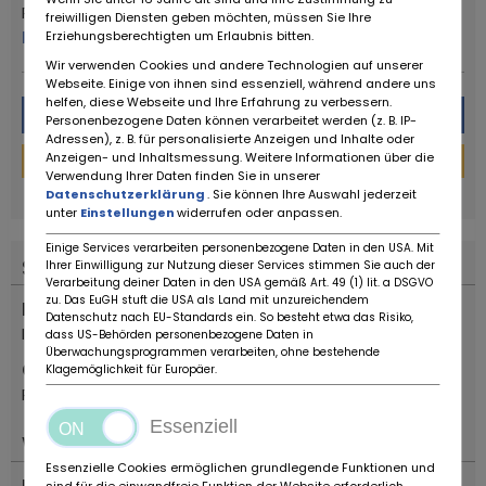
Ruote da Sogno
freiwilligen Diensten geben möchten, müssen Sie Ihre
Mehr von diesem Händler
Erziehungsberechtigten um Erlaubnis bitten.
Wir verwenden Cookies und andere Technologien auf unserer
Webseite. Einige von ihnen sind essenziell, während andere uns
helfen, diese Webseite und Ihre Erfahrung zu verbessern.
Nachricht
Personenbezogene Daten können verarbeitet werden (z. B. IP-
Adressen), z. B. für personalisierte Anzeigen und Inhalte oder
Anzeigen- und Inhaltsmessung. Weitere Informationen über die
Finanzierungs-Rechner
Verwendung Ihrer Daten finden Sie in unserer
powered by
tarifcheck
Datenschutzerklärung
. Sie können Ihre Auswahl jederzeit
unter
Einstellungen
widerrufen oder anpassen.
Einige Services verarbeiten personenbezogene Daten in den USA. Mit
Standort
Ihrer Einwilligung zur Nutzung dieser Services stimmen Sie auch der
Verarbeitung deiner Daten in den USA gemäß Art. 49 (1) lit. a DSGVO
zu. Das EuGH stuft die USA als Land mit unzureichendem
Land
Datenschutz nach EU-Standards ein. So besteht etwa das Risiko,
Italien
dass US-Behörden personenbezogene Daten in
Überwachungsprogrammen verarbeiten, ohne bestehende
Ort
Klagemöglichkeit für Europäer.
Reggio Emilia
Essenziell
Wichtiges
Essenzielle Cookies ermöglichen grundlegende Funktionen und
Fahrzeugtyp
sind für die einwandfreie Funktion der Website erforderlich.