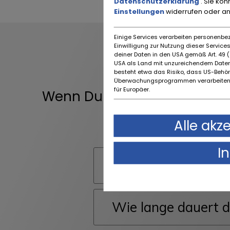
Datenschutzerklärung
. Sie kö
Einstellungen
widerrufen oder a
Einige Services verarbeiten personenbez
Einwilligung zur Nutzung dieser Servic
deiner Daten in den USA gemäß Art. 49 (1
USA als Land mit unzureichendem Daten
besteht etwa das Risiko, dass US-Behö
Überwachungsprogrammen verarbeiten,
für Europäer.
Wenn Du keine Antwort auf 
Alle akz
I
Ist die Registrier
Wie lange dauert d