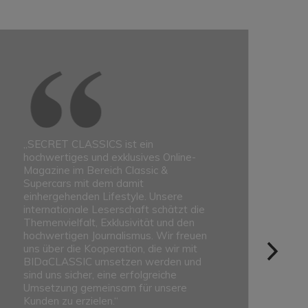
„SECRET CLASSICS ist ein
"D
hochwertiges und exklusives Online-
un
Magazine im Bereich Classic &
Hä
Supercars mit dem damit
we
einhergehenden Lifestyle. Unsere
da
internationale Leserschaft schätzt die
Ol
Themenvielfalt, Exklusivität und den
op
hochwertigen Journalismus. Wir freuen
Fa
uns über die Kooperation, die wir mit
Pa
BIDaCLASSIC umsetzen werden und
di
sind uns sicher, eine erfolgreiche
Zu
Umsetzung gemeinsam für unsere
Kunden zu erzielen.“