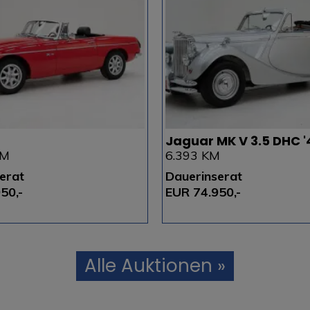
3
Jaguar MK V 3.5 DHC '
KM
6.393 KM
erat
Dauerinserat
50,-
EUR 74.950,-
Alle Auktionen »