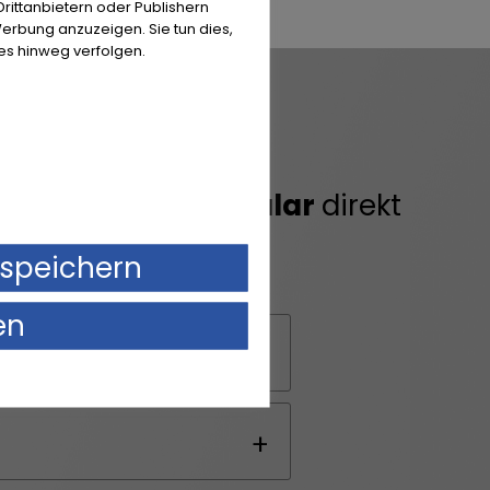
ittanbietern oder Publishern
erbung anzuzeigen. Sie tun dies,
es hinweg verfolgen.
N
s per
Kontaktformular
direkt
speichern
en