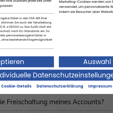
nnen Ihre Auswahl jederzeit unter
Marketing-Cookies werden von Dr
npassen.
verwendet, um personalisierte W
indem sie Besucher über Websit
ogene Daten in den USA. Mit Ihrer
es stimmen Sie auch der Verarbeitung
) lit. a DSGVO zu. Das EuGH stuft die
schutz nach EU-Standards ein. So
HÄUFIG GESTELLTE FRAGE
rden personenbezogene Daten in
 ohne bestehende Klagemöglichkeit
Deine Frage findest, kannst Du un
kontaktieren.
eptieren
Auswahl 
ndividuelle Datenschutzeinstellung
ung auf BIDaCLASSIC kostenlos?
Cookie-Details
Datenschutzerklärung
Impressum
ie Freischaltung meines Accounts?