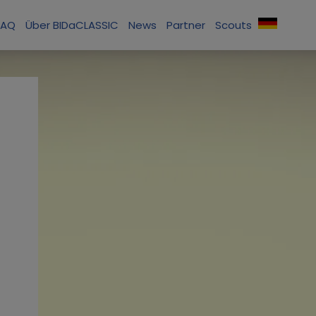
FAQ
Über BIDaCLASSIC
News
Partner
Scouts