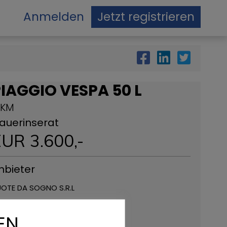
Anmelden
Jetzt registrieren
IAGGIO VESPA 50 L
 KM
auerinserat
EUR
3.600
,-
nbieter
OTE DA SOGNO S.R.L
a Daniele da Torricella, 29
EN