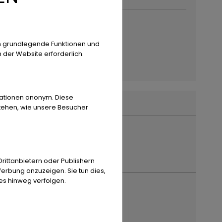
mehr ˅
122 Reggio Emilia
9 0522 268511
Nachricht
n grundlegende Funktionen und
ote da Sogno
n der Website erforderlich.
Finanzierungs-Rechner
ehr von diesem Händler
powered by
tarifcheck
rmationen anonym. Diese
stehen, wie unsere Besucher
ittanbietern oder Publishern
erbung anzuzeigen. Sie tun dies,
es hinweg verfolgen.
ulassung Jahr