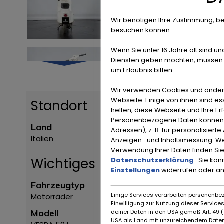
Wir benötigen Ihre Zustimmung, be
besuchen können.
Wenn Sie unter 16 Jahre alt sind un
Diensten geben möchten, müssen S
um Erlaubnis bitten.
Wir verwenden Cookies und ander
Webseite. Einige von ihnen sind e
Standort
helfen, diese Webseite und Ihre Er
Personenbezogene Daten können ve
Land
Adressen), z. B. für personalisiert
Italien
Anzeigen- und Inhaltsmessung. We
Verwendung Ihrer Daten finden Sie
Datenschutzerklärung
. Sie kö
Wichtiges
Einstellungen
widerrufen oder a
Fahrzeugtyp
Einige Services verarbeiten personenbez
Motorräder
Einwilligung zur Nutzung dieser Servic
deiner Daten in den USA gemäß Art. 49 (1
Modell
USA als Land mit unzureichendem Daten