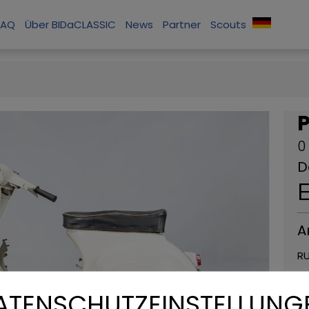
FAQ
Über BIDaCLASSIC
News
Partner
Scouts
P
0
D
A
RU
Vi
ATENSCHUTZEINSTELLUNG