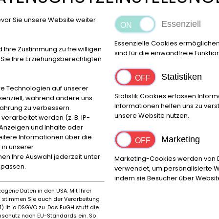
˅ 
42
vor Sie unsere Website weiter
Essenziell
+3
Essenzielle Cookies ermögliche
d Ihre Zustimmung zu freiwilligen
Ru
sind für die einwandfreie Funktio
ie Ihre Erziehungsberechtigten
M
Statistiken
e Technologien auf unserer
Statistik Cookies erfassen Info
ssenziell, während andere uns
Informationen helfen uns zu ver
fahrung zu verbessern.
unsere Website nutzen.
rarbeitet werden (z. B. IP-
Ort
e Anzeigen und Inhalte oder
Reggio Emilia
itere Informationen über die
Marketing
 in unserer
nnen Ihre Auswahl jederzeit unter
Marketing-Cookies werden von Dr
npassen.
verwendet, um personalisierte W
indem sie Besucher über Websit
Marke
Erstz
ogene Daten in den USA. Mit Ihrer
Piaggio
1968
es stimmen Sie auch der Verarbeitung
) lit. a DSGVO zu. Das EuGH stuft die
schutz nach EU-Standards ein. So