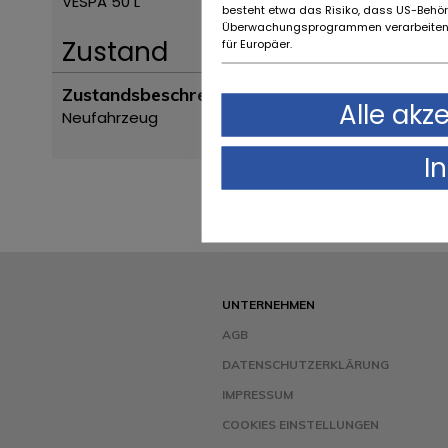
VESPA 50 L
besteht etwa das Risiko, dass US-Behö
Überwachungsprogrammen verarbeiten,
Zustand
für Europäer.
Zustandsbeschreibung
Alle akz
Neufahrzeug
I
UNTERNEHMEN
AGB
DATENSCHUTZERKLÄRUNG
IMPRESSUM
COOKIES EINSTELLUNGEN