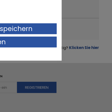
speichern
en
Verkaufsofferte scheint verdächtig?
Klicken Sie hier
EN