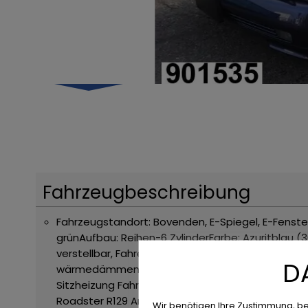
Fahrzeugbeschreibung
Fahrzeugstandort: Bovenden, E-Spiegel, E-Fenster
grün
Aufbau: Reihen-6 Zylinder
Farbe: Azuritblau (
verstellbar, Fahrersitz links elektr. verstellbar
D
wärmedämmendes Grünes Glas, heizbare Heckschei
Sitzheizung Fahrer und Beifahrer, zusätzliche Bli
Roadster R129 Angebote auf unserer Homepage
Wir benötigen Ihre Zustimmung, be