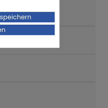
speichern
en
ndsbeschreibung
alzustand