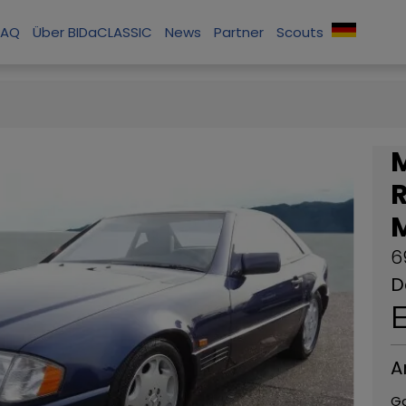
FAQ
Über BIDaCLASSIC
News
Partner
Scouts
M
6
D
A
G