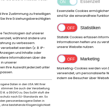
Essenziell
ungen, Zwischenverkauf und Irrtümer vorbehalten!
----.
Essenzielle Cookies ermögliche
d Ihre Zustimmung zu freiwilligen
sind für die einwandfreie Funktio
ie Ihre Erziehungsberechtigten
Statistiken
Ort
PLZ
e Technologien auf unserer
Bovenden
37120
Statistik Cookies erfassen Info
ssenziell, während andere uns
Informationen helfen uns zu ver
fahrung zu verbessern.
unsere Website nutzen.
rarbeitet werden (z. B. IP-
e Anzeigen und Inhalte oder
Marke
Bauja
itere Informationen über die
Marketing
 in unserer
Mercedes Benz
1995
nnen Ihre Auswahl jederzeit unter
Marketing-Cookies werden von Dr
Erstzulassung Monat
Model
npassen.
verwendet, um personalisierte W
7
SL 320
indem sie Besucher über Websit
ogene Daten in den USA. Mit Ihrer
es stimmen Sie auch der Verarbeitung
) lit. a DSGVO zu. Das EuGH stuft die
schutz nach EU-Standards ein. So
rden personenbezogene Daten in
 ohne bestehende Klagemöglichkeit