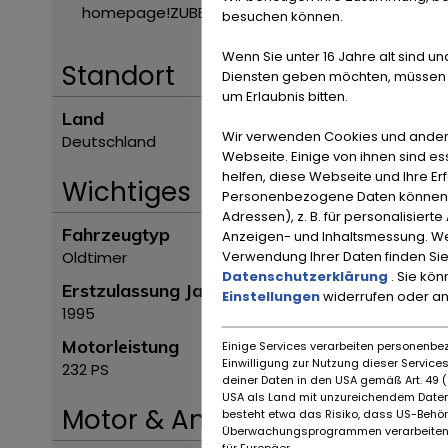
homepage!
ZUBEHÖRANGABEN OHNE GEWÄHR, Änder
besuchen können.
Wenn Sie unter 16 Jahre alt sind un
Standort
Diensten geben möchten, müssen S
um Erlaubnis bitten.
Land
Wir verwenden Cookies und ander
Deutschland
Webseite. Einige von ihnen sind e
helfen, diese Webseite und Ihre Er
Wichtiges
Personenbezogene Daten können ve
Adressen), z. B. für personalisiert
Fahrzeugtyp
Anzeigen- und Inhaltsmessung. We
Verwendung Ihrer Daten finden Sie
Oldtimer
Datenschutzerklärung
. Sie kö
Erstzulassung Jahr
Einstellungen
widerrufen oder a
1995
Motorleistung
Einige Services verarbeiten personenbez
Einwilligung zur Nutzung dieser Servic
232 PS
deiner Daten in den USA gemäß Art. 49 (1
USA als Land mit unzureichendem Daten
Motor & Antrieb
besteht etwa das Risiko, dass US-Behö
Überwachungsprogrammen verarbeiten,
für Europäer.