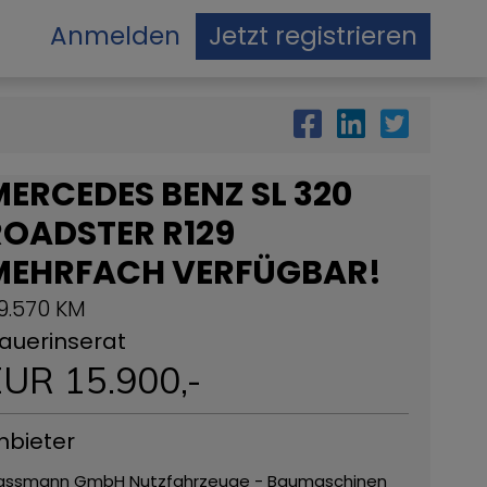
Anmelden
Jetzt registrieren
ERCEDES BENZ SL 320
ROADSTER R129
MEHRFACH VERFÜGBAR!
9.570 KM
auerinserat
EUR
15.900
,-
nbieter
assmann GmbH Nutzfahrzeuge - Baumaschinen