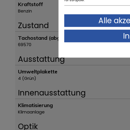
Kraftstoff
Benzin
Alle akz
Zustand
I
Tachostand (abgelesen)
69570
Ausstattung
Umweltplakette
4 (Grün)
Innenausstattung
Klimatisierung
Klimaanlage
Optik