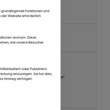
n grundlegende Funktionen und
n der Website erforderlich.
rmationen anonym. Diese
stehen, wie unsere Besucher
hr
ittanbietern oder Publishern
l
erbung anzuzeigen. Sie tun dies,
 Roadster R129 mehrfach verfügbar!
es hinweg verfolgen.