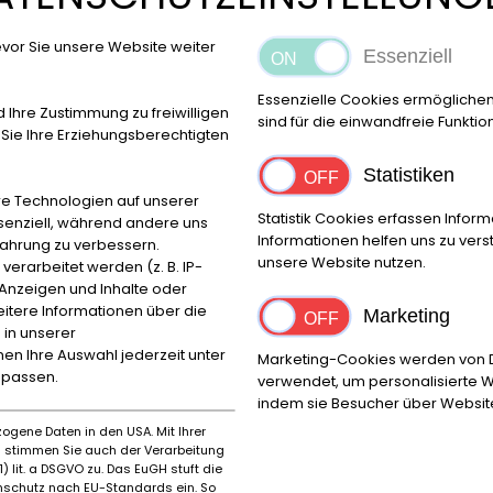
ng: 184 kW / 250 PS
Laufleistung: 74.829 km (abgelesen)
Ange
tärksten Repräsentationslimousinen seiner Zeit.
Ausstattung
vor Sie unsere Website weiter
Essenziell
age (Code 600)
Klimaanlage (Code 492)
Leselampe im Fond 
1)
Kontaktschalter an den Fondtüren (Code 220)
Becker Kas
Essenzielle Cookies ermögliche
d Ihre Zustimmung zu freiwilligen
Linkslenker mit Automatikgetriebe entsprechend der Origina
sind für die einwandfreie Funktio
ie Ihre Erziehungsberechtigten
rinbetriebnahme. Insbesondere sollten folgende Bereiche üb
ell der Baureihe W109 mit attraktiver Farbkombination und o
Statistiken
großes Potenzial als stilvolle und leistungsstarke klassische 
e Technologien auf unserer
ngebote auf unserer Homepage!
Multiple available more Mer
Statistik Cookies erfassen Info
ssenziell, während andere uns
Informationen helfen uns zu ver
derungen, Zwischenverkauf und Irrtümer vorbehalten!
----
fahrung zu verbessern.
unsere Website nutzen.
rarbeitet werden (z. B. IP-
e Anzeigen und Inhalte oder
itere Informationen über die
Marketing
 in unserer
nnen Ihre Auswahl jederzeit unter
Ort
PLZ
Marketing-Cookies werden von Dr
npassen.
verwendet, um personalisierte W
Bovenden
37120
indem sie Besucher über Websit
ogene Daten in den USA. Mit Ihrer
es stimmen Sie auch der Verarbeitung
) lit. a DSGVO zu. Das EuGH stuft die
Marke
Erstz
schutz nach EU-Standards ein. So