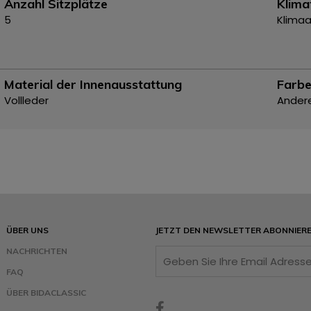
Anzahl Sitzplätze
Klima
5
Klima
Material der Innenausstattung
Farbe
Vollleder
Ander
ÜBER UNS
JETZT DEN NEWSLETTER ABONNIER
NACHRICHTEN
FAQ
ÜBER BIDACLASSIC