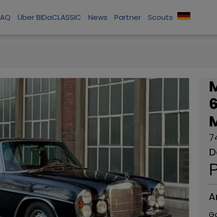
FAQ
Über BIDaCLASSIC
News
Partner
Scouts
M
6
7
D
P
A
G