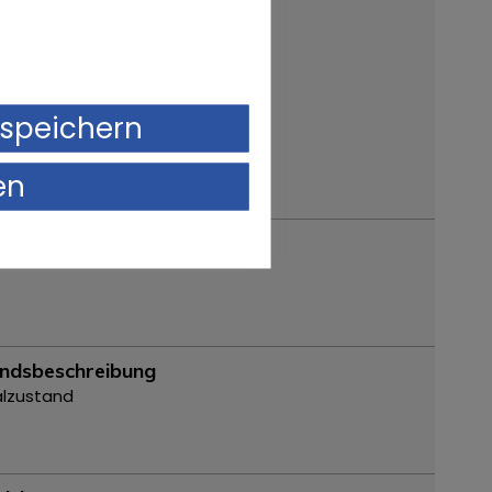
aum
speichern
en
ndsbeschreibung
alzustand