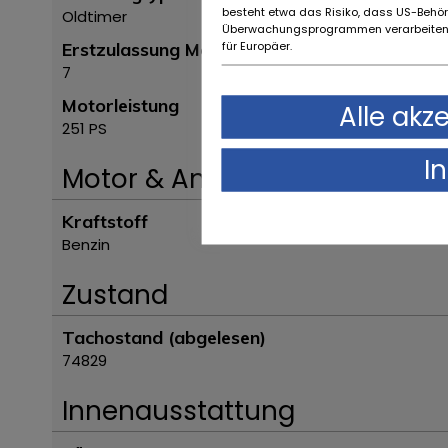
besteht etwa das Risiko, dass US-Behö
Oldtimer
Überwachungsprogrammen verarbeiten,
für Europäer.
Erstzulassung Monat
7
Motorleistung
Alle akz
251 PS
I
Motor & Antrieb
Kraftstoff
Benzin
Zustand
Tachostand (abgelesen)
74829
Innenausstattung