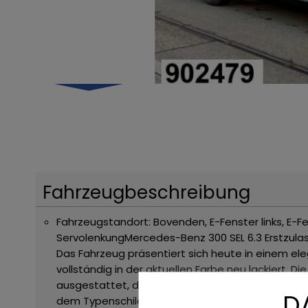
Fahrzeugbeschreibung
Fahrzeugstandort: Bovenden, E-Fenster links, E-F
Servolenkung
Mercedes-Benz 300 SEL 6.3
Erstzula
Das Fahrzeug präsentiert sich heute in einem ele
vollständig in der aktuellen Farbe neu lackiert. D
ausgestattet, das sich nach vorliegendem Eindruck
D
dem Typenschild vermerkt.)
Zum Fahrzeug gehör