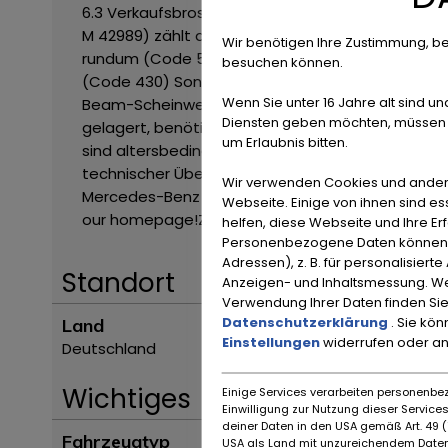
6.3 Verkaufsbroschüren
Technische Daten
Leistu
M 42989) zählt der 300 SEL 6.3 zu den leistungss
Wir benötigen Ihre Zustimmung, be
rundum (Code 590)
Scheinwerferreinigungsanl
besuchen können.
(Code 430)
Sonderausstattungspaket (Code 99
Wenn Sie unter 16 Jahre alt sind un
Beam-Scheinwerfer
Reserverad & Wagenheber
Diensten geben möchten, müssen S
gelagert, benötigt jedoch eine technische Wiede
um Erlaubnis bitten.
sind altersbedingt zu erneuern.
Ein begehrtes Mod
technischer Überholung bietet dieser 300 SEL 6.3 
Wir verwenden Cookies und ander
Mercedes-Benz 300 SEL/8 6.3 Limousine W109 A
Webseite. Einige von ihnen sind e
our homepage!
ZUBEHÖRANGABEN OHNE GEWÄHR, Än
helfen, diese Webseite und Ihre Er
Personenbezogene Daten können ve
Adressen), z. B. für personalisiert
Standort
Anzeigen- und Inhaltsmessung. We
Verwendung Ihrer Daten finden Sie
Datenschutzerklärung
. Sie kö
Land
Einstellungen
widerrufen oder a
Deutschland
Wichtiges
Einige Services verarbeiten personenbez
Einwilligung zur Nutzung dieser Servic
deiner Daten in den USA gemäß Art. 49 (1
Fahrzeugtyp
USA als Land mit unzureichendem Daten