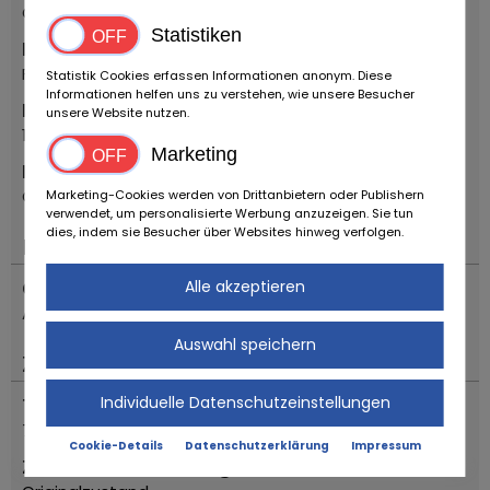
Oldtimer
Statistiken
Marke
Fiat
Statistik Cookies erfassen Informationen anonym. Diese
Informationen helfen uns zu verstehen, wie unsere Besucher
Erstzulassung Jahr
unsere Website nutzen.
1968
Marketing
Modell
CAMPAGNOLA 1101 A
Marketing-Cookies werden von Drittanbietern oder Publishern
verwendet, um personalisierte Werbung anzuzeigen. Sie tun
dies, indem sie Besucher über Websites hinweg verfolgen.
Motor & Antrieb
Alle akzeptieren
Getriebe
Automatik
Auswahl speichern
Zustand
Individuelle Datenschutzeinstellungen
Tachostand (abgelesen)
74370
Cookie-Details
Datenschutzerklärung
Impressum
Zustandsbeschreibung