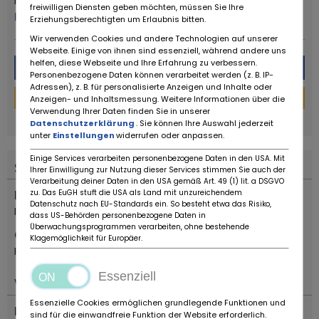
Ruote da Sogno
freiwilligen Diensten geben möchten, müssen Sie Ihre
Mehr von diesem Händler
Erziehungsberechtigten um Erlaubnis bitten.
Wir verwenden Cookies und andere Technologien auf unserer
Webseite. Einige von ihnen sind essenziell, während andere uns
helfen, diese Webseite und Ihre Erfahrung zu verbessern.
Nachricht
Personenbezogene Daten können verarbeitet werden (z. B. IP-
Adressen), z. B. für personalisierte Anzeigen und Inhalte oder
Finanzierungs-Rechner
Anzeigen- und Inhaltsmessung. Weitere Informationen über die
Verwendung Ihrer Daten finden Sie in unserer
powered by
tarifcheck
Datenschutzerklärung
. Sie können Ihre Auswahl jederzeit
unter
Einstellungen
widerrufen oder anpassen.
Einige Services verarbeiten personenbezogene Daten in den USA. Mit
Standort
Ihrer Einwilligung zur Nutzung dieser Services stimmen Sie auch der
Verarbeitung deiner Daten in den USA gemäß Art. 49 (1) lit. a DSGVO
Land
zu. Das EuGH stuft die USA als Land mit unzureichendem
Datenschutz nach EU-Standards ein. So besteht etwa das Risiko,
Italien
dass US-Behörden personenbezogene Daten in
Überwachungsprogrammen verarbeiten, ohne bestehende
Ort
Klagemöglichkeit für Europäer.
Reggio Emilia
Essenziell
Wichtiges
Essenzielle Cookies ermöglichen grundlegende Funktionen und
Fahrzeugtyp
sind für die einwandfreie Funktion der Website erforderlich.