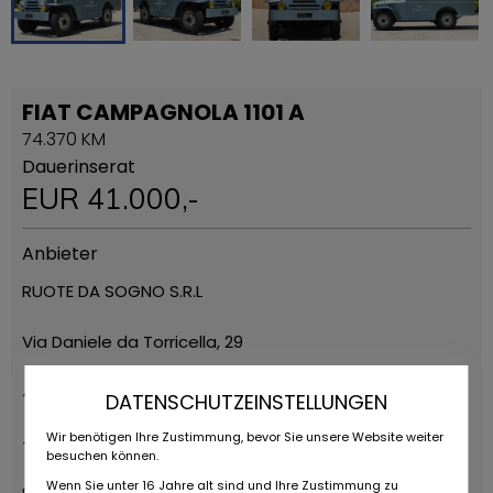
FIAT CAMPAGNOLA 1101 A
74.370 KM
Dauerinserat
EUR
41.000
,-
Anbieter
RUOTE DA SOGNO S.R.L
Via Daniele da Torricella, 29
42122 Reggio Emilia
DATENSCHUTZEINSTELLUNGEN
Wir benötigen Ihre Zustimmung, bevor Sie unsere Website weiter
+39 0522 268511
besuchen können.
Wenn Sie unter 16 Jahre alt sind und Ihre Zustimmung zu