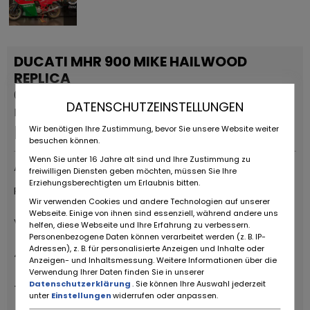
DUCATI MHR 900 MIKE HAILWOOD
REPLICA
0 KM
DATENSCHUTZEINSTELLUNGEN
Dauerinserat
EUR
24.500
,-
Wir benötigen Ihre Zustimmung, bevor Sie unsere Website weiter
besuchen können.
Wenn Sie unter 16 Jahre alt sind und Ihre Zustimmung zu
Anbieter
freiwilligen Diensten geben möchten, müssen Sie Ihre
Erziehungsberechtigten um Erlaubnis bitten.
RUOTE DA SOGNO S.R.L
Wir verwenden Cookies und andere Technologien auf unserer
Webseite. Einige von ihnen sind essenziell, während andere uns
Via Daniele da Torricella, 29
helfen, diese Webseite und Ihre Erfahrung zu verbessern.
Personenbezogene Daten können verarbeitet werden (z. B. IP-
Adressen), z. B. für personalisierte Anzeigen und Inhalte oder
42122 Reggio Emilia
Anzeigen- und Inhaltsmessung. Weitere Informationen über die
Verwendung Ihrer Daten finden Sie in unserer
Datenschutzerklärung
. Sie können Ihre Auswahl jederzeit
+39 0522 268511
unter
Einstellungen
widerrufen oder anpassen.