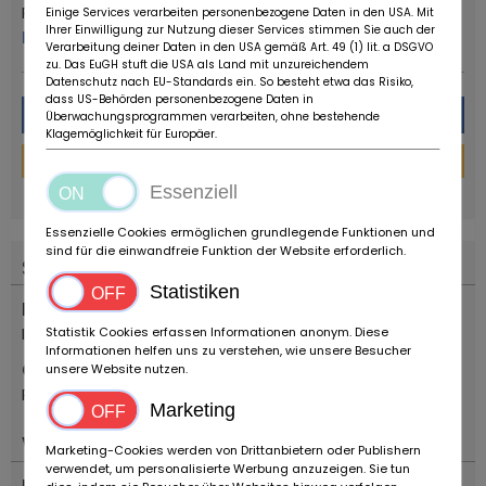
Ruote da Sogno
Einige Services verarbeiten personenbezogene Daten in den USA. Mit
Ihrer Einwilligung zur Nutzung dieser Services stimmen Sie auch der
Mehr von diesem Händler
Verarbeitung deiner Daten in den USA gemäß Art. 49 (1) lit. a DSGVO
zu. Das EuGH stuft die USA als Land mit unzureichendem
Datenschutz nach EU-Standards ein. So besteht etwa das Risiko,
dass US-Behörden personenbezogene Daten in
Nachricht
Überwachungsprogrammen verarbeiten, ohne bestehende
Klagemöglichkeit für Europäer.
Finanzierungs-Rechner
powered by
tarifcheck
Essenziell
Essenzielle Cookies ermöglichen grundlegende Funktionen und
sind für die einwandfreie Funktion der Website erforderlich.
Standort
Statistiken
Land
Italien
Statistik Cookies erfassen Informationen anonym. Diese
Informationen helfen uns zu verstehen, wie unsere Besucher
Ort
unsere Website nutzen.
Reggio Emilia
Marketing
Wichtiges
Marketing-Cookies werden von Drittanbietern oder Publishern
verwendet, um personalisierte Werbung anzuzeigen. Sie tun
Fahrzeugtyp