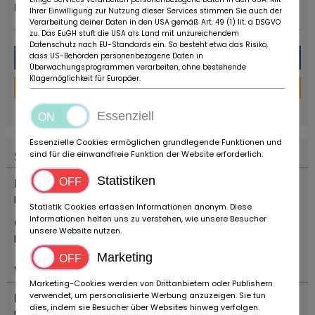
Mehr von diesem Händler
Ihrer Einwilligung zur Nutzung dieser Services stimmen Sie auch der
Verarbeitung deiner Daten in den USA gemäß Art. 49 (1) lit. a DSGVO
zu. Das EuGH stuft die USA als Land mit unzureichendem
Datenschutz nach EU-Standards ein. So besteht etwa das Risiko,
Nachricht
dass US-Behörden personenbezogene Daten in
Überwachungsprogrammen verarbeiten, ohne bestehende
Klagemöglichkeit für Europäer.
Finanzierungs-Rechner
powered by
tarifcheck
Essenziell
Essenzielle Cookies ermöglichen grundlegende Funktionen und
Standort
sind für die einwandfreie Funktion der Website erforderlich.
Statistiken
Land
Italien
Statistik Cookies erfassen Informationen anonym. Diese
Informationen helfen uns zu verstehen, wie unsere Besucher
Ort
unsere Website nutzen.
Reggio Emilia
Marketing
Wichtiges
Marketing-Cookies werden von Drittanbietern oder Publishern
verwendet, um personalisierte Werbung anzuzeigen. Sie tun
Fahrzeugtyp
dies, indem sie Besucher über Websites hinweg verfolgen.
Motorräder