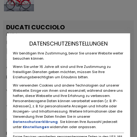
DUCATI CUCCIOLO
0 KM
Dauerinserat
DATENSCHUTZEINSTELLUNGEN
EUR
2.500
,-
Wir benötigen Ihre Zustimmung, bevor Sie unsere Website weiter
besuchen können.
Anbieter
Wenn Sie unter 16 Jahre alt sind und Ihre Zustimmung zu
freiwilligen Diensten geben möchten, müssen Sie Ihre
RUOTE DA SOGNO S.R.L
Erziehungsberechtigten um Erlaubnis bitten.
Wir verwenden Cookies und andere Technologien auf unserer
Via Daniele da Torricella, 29
Webseite. Einige von ihnen sind essenziell, während andere uns
helfen, diese Webseite und Ihre Erfahrung zu verbessern.
Personenbezogene Daten können verarbeitet werden (z. B. IP-
42122 Reggio Emilia
Adressen), z. B. für personalisierte Anzeigen und Inhalte oder
Anzeigen- und Inhaltsmessung. Weitere Informationen über die
Verwendung Ihrer Daten finden Sie in unserer
+39 0522 268511
Datenschutzerklärung
. Sie können Ihre Auswahl jederzeit
unter
Einstellungen
widerrufen oder anpassen.
Ruote da Sogno
Einige Services verarbeiten personenbezogene Daten in den USA. Mit