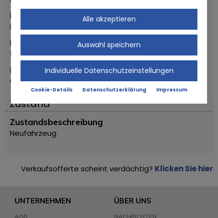
Marke
Alle akzeptieren
Ducati
Erstzulassung Jahr
Auswahl speichern
1952
Modell
Individuelle Datenschutzeinstellungen
CUCCIOLO
Cookie-Details
Datenschutzerklärung
Impressum
Zustand
Zustandsbeschreibung
Neufahrzeug
Verkaufsofferte scheint verdächtig?
Klicken Sie hier
UNTERNEHMEN
ÜBER UNS
AGB
NACHRICHTEN