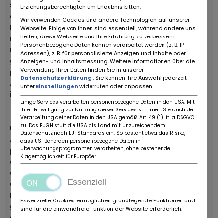
stati sostituiti gli ammortizzatori, tagliando completo
Erziehungsberechtigten um Erlaubnis bitten.
oli e filtri motore, differenziale e cambio, kit Holley
Wir verwenden Cookies und andere Technologien auf unserer
Edelbrock, Distributore MSD, sostituito tutti i tubi e
Webseite. Einige von ihnen sind essenziell, während andere uns
helfen, diese Webseite und Ihre Erfahrung zu verbessern.
materiali usurabili come si evince dalla foto del
Personenbezogene Daten können verarbeitet werden (z. B. IP-
motore, aria condizionata ricaricata, batteria nuova,
Adressen), z. B. für personalisierte Anzeigen und Inhalte oder
gomme nuove. Le 4 ruote motrici inseribili sono
Anzeigen- und Inhaltsmessung. Weitere Informationen über die
Verwendung Ihrer Daten finden Sie in unserer
perfettamente funzionanti.
Datenschutzerklärung
. Sie können Ihre Auswahl jederzeit
Appena effettuato un trattamento di detailing con
unter
Einstellungen
widerrufen oder anpassen.
igenizzazione completa
Einige Services verarbeiten personenbezogene Daten in den USA. Mit
Ihrer Einwilligung zur Nutzung dieser Services stimmen Sie auch der
Verarbeitung deiner Daten in den USA gemäß Art. 49 (1) lit. a DSGVO
zu. Das EuGH stuft die USA als Land mit unzureichendem
La prima CROSSOVER al mondo!!!
Datenschutz nach EU-Standards ein. So besteht etwa das Risiko,
Auto targata italiana, iscritta ASI e CRS, unico
dass US-Behörden personenbezogene Daten in
Überwachungsprogrammen verarbeiten, ohne bestehende
proprietario in America, Carfax completo (proveniente
Klagemöglichkeit für Europäer.
dal Canada quindi con conta km in km/h), completa
del suo book service, tutta originale, prima vernice,
Essenziell
conservata.
Di recente e stato fatto un tagliando scrupoloso
Essenzielle Cookies ermöglichen grundlegende Funktionen und
generale per renderla affidabile ed utilizzabile, sono
sind für die einwandfreie Funktion der Website erforderlich.
stati sostituiti gli ammortizzatori, tagliando completo