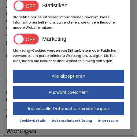
Statistiken
oli e filtri motore, differenziale e cambio, kit Holley
Edelbrock, Distributore MSD, sostituito tutti i tubi e
Statistik Cookies erfassen Informationen anonym. Diese
materiali usurabili come si evince dalla foto del
Informationen helfen uns zu verstehen, wie unsere Besucher
motore, aria condizionata ricaricata, batteria nuova,
unsere Website nutzen.
gomme nuove. Le 4 ruote motrici inseribili sono
Marketing
perfettamente funzionanti.
Appena effettuato un trattamento di detailing con
Marketing-Cookies werden von Drittanbietern oder Publishern
igenizzazione completa
verwendet, um personalisierte Werbung anzuzeigen. Sie tun
dies, indem sie Besucher über Websites hinweg verfolgen.
Alle akzeptieren
Standort
Land
Auswahl speichern
Italien
Individuelle Datenschutzeinstellungen
Ort
Reggio Emilia
Cookie-Details
Datenschutzerklärung
Impressum
Wichtiges