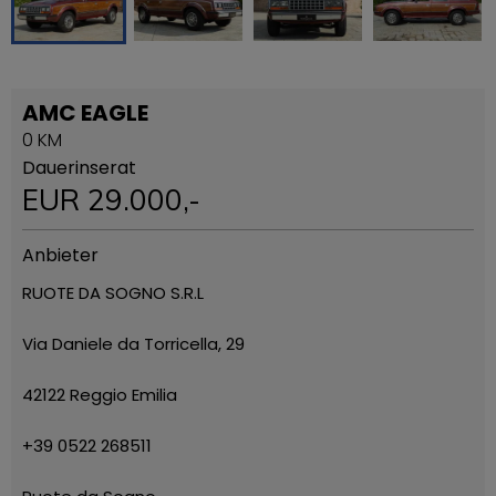
AMC EAGLE
0 KM
Dauerinserat
EUR
29.000
,-
Anbieter
RUOTE DA SOGNO S.R.L
Via Daniele da Torricella, 29
42122 Reggio Emilia
+39 0522 268511