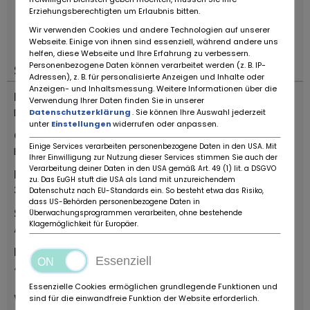
Erziehungsberechtigten um Erlaubnis bitten.
Änderungen, Zwischenverkauf und Irrtümer
vorbehalten!
----.
Wir verwenden Cookies und andere Technologien auf unserer
Webseite. Einige von ihnen sind essenziell, während andere uns
helfen, diese Webseite und Ihre Erfahrung zu verbessern.
Personenbezogene Daten können verarbeitet werden (z. B. IP-
Standort
Adressen), z. B. für personalisierte Anzeigen und Inhalte oder
Anzeigen- und Inhaltsmessung. Weitere Informationen über die
Land
Verwendung Ihrer Daten finden Sie in unserer
Deutschland
Datenschutzerklärung
. Sie können Ihre Auswahl jederzeit
unter
Einstellungen
widerrufen oder anpassen.
Ort
Einige Services verarbeiten personenbezogene Daten in den USA. Mit
Bovenden
Ihrer Einwilligung zur Nutzung dieser Services stimmen Sie auch der
Verarbeitung deiner Daten in den USA gemäß Art. 49 (1) lit. a DSGVO
PLZ
zu. Das EuGH stuft die USA als Land mit unzureichendem
37120
Datenschutz nach EU-Standards ein. So besteht etwa das Risiko,
dass US-Behörden personenbezogene Daten in
Straße
Überwachungsprogrammen verarbeiten, ohne bestehende
Klagemöglichkeit für Europäer.
Alte Bundesstr.
Hausnummer
Essenziell
48
Essenzielle Cookies ermöglichen grundlegende Funktionen und
Wichtiges
sind für die einwandfreie Funktion der Website erforderlich.