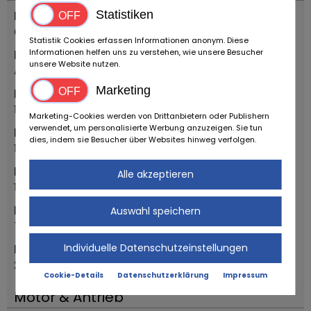
Statistiken
Fahrzeugtyp
Oldtimer
Statistik Cookies erfassen Informationen anonym. Diese
Informationen helfen uns zu verstehen, wie unsere Besucher
Marke
unsere Website nutzen.
Alfa Romeo
Marketing
Baujahr
1988
Marketing-Cookies werden von Drittanbietern oder Publishern
verwendet, um personalisierte Werbung anzuzeigen. Sie tun
Erstzulassung Jahr
dies, indem sie Besucher über Websites hinweg verfolgen.
1988
Erstzulassung Monat
Alle akzeptieren
1
Modell
Auswahl speichern
75 3.0 V6 - Tipo 162B6
Individuelle Datenschutzeinstellungen
Hubraum
2959
Cookie-Details
Datenschutzerklärung
Impressum
Motor & Antrieb