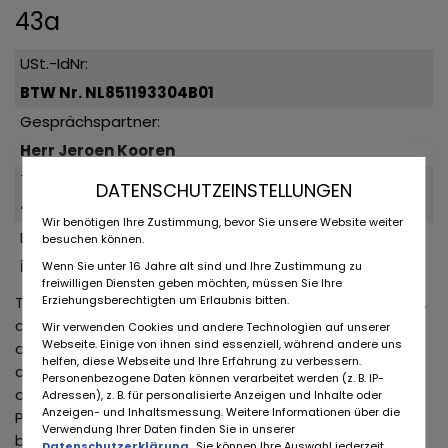
43a
USt.-IdNr:
BTW Nr. NL851193304B01
Gesprächspartner:
Herr Jeroen Kooren
Telefon:
DATENSCHUTZEINSTELLUNGEN
+31 (0) 655575798
Wir benötigen Ihre Zustimmung, bevor Sie unsere Website weiter
Email:
besuchen können.
info@ClassicMaster.nl
Wenn Sie unter 16 Jahre alt sind und Ihre Zustimmung zu
freiwilligen Diensten geben möchten, müssen Sie Ihre
The collection of Classicmaster, the Porsche specialist,
Erziehungsberechtigten um Erlaubnis bitten.
consists of at least 75 Porsches build since 1974. We
Wir verwenden Cookies und andere Technologien auf unserer
Webseite. Einige von ihnen sind essenziell, während andere uns
are specialized in Porsche 911. Almost all our Porsches
helfen, diese Webseite und Ihre Erfahrung zu verbessern.
are served with an inspection report, delivered by the
Personenbezogene Daten können verarbeitet werden (z. B. IP-
official Porsche dealer. Besides an amazing collection
Adressen), z. B. für personalisierte Anzeigen und Inhalte oder
Anzeigen- und Inhaltsmessung. Weitere Informationen über die
Porsches, Classicmaster also has a lot of other
Verwendung Ihrer Daten finden Sie in unserer
beautiful oldtimers. Check our collection for more
Datenschutzerklärung
. Sie können Ihre Auswahl jederzeit