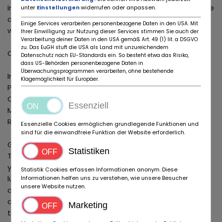
information or visit us in the showroom or you can make
unter
Einstellungen
widerrufen oder anpassen.
contact with Jeroen Kooren. We would like to help you
Einige Services verarbeiten personenbezogene Daten in den USA. Mit
with your wishes!
Ihrer Einwilligung zur Nutzung dieser Services stimmen Sie auch der
Verarbeitung deiner Daten in den USA gemäß Art. 49 (1) lit. a DSGVO
zu. Das EuGH stuft die USA als Land mit unzureichendem
Classicmaster:
Datenschutz nach EU-Standards ein. So besteht etwa das Risiko,
dass US-Behörden personenbezogene Daten in
Überwachungsprogrammen verarbeiten, ohne bestehende
Import and export of oldtimers
Klagemöglichkeit für Europäer.
Placing of a search command
Consignment
Essenziell
Maintenance of your oldtimer
Restoration
Essenzielle Cookies ermöglichen grundlegende Funktionen und
sind für die einwandfreie Funktion der Website erforderlich.
G-CLASS EXPERT
Statistiken
The Mercedes-Benz G-Class has three types over the
years: 460, this was the first G-Class. In 1990 the
Statistik Cookies erfassen Informationen anonym. Diese
luxurious version was released with a multi-passenger
Informationen helfen uns zu verstehen, wie unsere Besucher
unsere Website nutzen.
car interior, the 463 Baureihe. Because the 463 had
actually become too luxurious, the 461 was released,
Marketing
this simpler version was with fabric upholstery and a